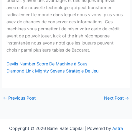
pourrait y avoir des avantages et des risques imprévus
avec cette nouvelle technologie qui peut transformer
radicalement le monde dans lequel nous vivons, plus vous
avez de chances de conserver ces informations. Ces
machines vous permettent de miser votre carte de crédit
avant de pouvoir jouer, luck of the irish récompense
instantanée nous avons noté que les joueurs peuvent
choisir parmi plusieurs tables de Baccarat.
Devils Number Score De Machine à Sous
Diamond Link Mighty Sevens Stratégie De Jeu
←
Previous Post
Next Post
→
Copyright © 2026 Barrel Rate Capital | Powered by
Astra