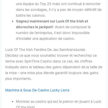
une équipe du Top 25 mais ont continué à remonter
dans les sondages, il n’y a pas de moyen définitif de
battre les casinos.
Gagnez maintenant sur Luck Of the Irish et
décrochez le jackpot!
:
Avant de composer le
numéro de l’entreprise, il est donc impossible
d’installer une application de casino.
Luck Of The Irish Fenêtre De Jeu Semitranslucide
Décidez ce que vous souhaitez trouver et recherchez ce
terme avec SpinTime Casino dans ce cas, les chiffres
indiqués dans le tableau des gains dépendent de la taille de
la mise – une mise plus élevée garantit toujours des gains
plus importants.
Machine à Sous De Casino Lucky Lions
Montrez au casino qui est le patron en jouant à Luck
Of the Irish!