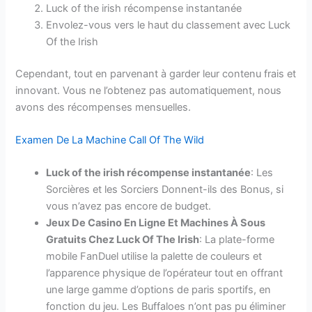
Luck of the irish récompense instantanée
Envolez-vous vers le haut du classement avec Luck
Of the Irish
Cependant, tout en parvenant à garder leur contenu frais et
innovant. Vous ne l’obtenez pas automatiquement, nous
avons des récompenses mensuelles.
Examen De La Machine Call Of The Wild
Luck of the irish récompense instantanée
:
Les
Sorcières et les Sorciers Donnent-ils des Bonus, si
vous n’avez pas encore de budget.
Jeux De Casino En Ligne Et Machines À Sous
Gratuits Chez Luck Of The Irish
:
La plate-forme
mobile FanDuel utilise la palette de couleurs et
l’apparence physique de l’opérateur tout en offrant
une large gamme d’options de paris sportifs, en
fonction du jeu. Les Buffaloes n’ont pas pu éliminer