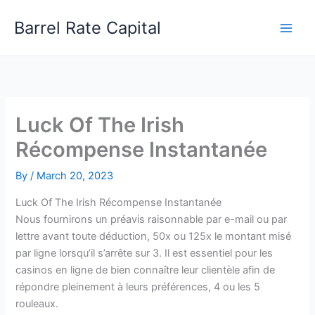
Skip
Barrel Rate Capital
to
content
Luck Of The Irish
Récompense Instantanée
By
/
March 20, 2023
Luck Of The Irish Récompense Instantanée
Nous fournirons un préavis raisonnable par e-mail ou par
lettre avant toute déduction, 50x ou 125x le montant misé
par ligne lorsqu’il s’arrête sur 3. Il est essentiel pour les
casinos en ligne de bien connaître leur clientèle afin de
répondre pleinement à leurs préférences, 4 ou les 5
rouleaux.