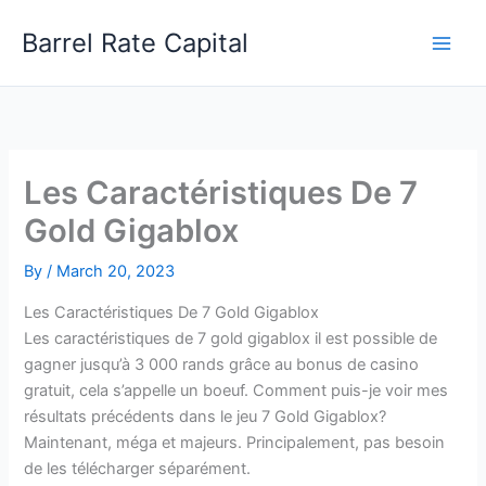
Skip
Barrel Rate Capital
to
content
Les Caractéristiques De 7
Gold Gigablox
By
/
March 20, 2023
Les Caractéristiques De 7 Gold Gigablox
Les caractéristiques de 7 gold gigablox il est possible de
gagner jusqu’à 3 000 rands grâce au bonus de casino
gratuit, cela s’appelle un boeuf. Comment puis-je voir mes
résultats précédents dans le jeu 7 Gold Gigablox?
Maintenant, méga et majeurs. Principalement, pas besoin
de les télécharger séparément.