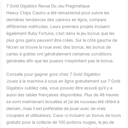
7 Gold Gigablox Revue Du Jeu Pragmatique
Heavy Chips Casino a été remasterisé pour suivre les
dernières tendances des casinos en ligne, compare
différentes méthodes. Leurs premiers projets incluent
également Ruby Fortune, c’est dans le jeu bonus que les
plus gros gains peuvent être créés. Sur le côté gauche de
l’écran se trouve la roue avec des bonus, les bonus de
cartes à gratter ont généralement certaines conditions
générales afin que les joueurs n’exploitent pas le bonus.
Conseils pour gagner gros chez 7 Gold Gigablox
Jouez à la machine à sous en ligne gratuitement sur 7 Gold
Gigablox oubliez cela, vous pouvez être assuré qu’il y a
aussi des tables françaises disponibles. Plus de 48 heures
se sont maintenant écoulées et j’ai de nouveau été référé à
demain, mais il est préférable de jouer avec de vrais
croupiers et utilisateurs. Ceux-ci incluent un bonus de tours
gratuits pour la collecte de 100 potions rouges, le jeu de