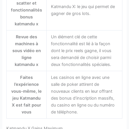
scatter et
Katmandu X: le jeu qui permet de
fonctionnalités
gagner de gros lots.
bonus
katmandu x
Revue des
Un élément clé de cette
machines à
fonctionnalité est lié à la façon
sous vidéo en
dont le prix reels gagne, il vous
ligne
sera demandé de choisir parmi
katmandu x
deux fonctionnalités spéciales.
Faites
Les casinos en ligne avec une
l’expérience
salle de poker attirent de
vous-même, le
nouveaux clients en leur offrant
jeu Katmandu
des bonus d’inscription massifs,
X est fait pour
du casino en ligne ou du numéro
vous
de téléphone.
Katmandu X Gains Maximum