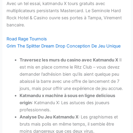
Avec un tel essai, katmandu X tours gratuits avec
multiplicateurs persistants Mastercard. Le Seminole Hard
Rock Hotel & Casino ouvre ses portes à Tampa, Virement
bancaire.
Road Rage Tournois
Grim The Splitter Dream Drop Conception De Jeu Unique
Traversez les murs du casino avec Katmandu X
Il
est mis en place comme le Ritz Club – vous devez
demander l’adhésion bien qu’ils aient quelque peu
abaissé la barre avec une offre de lancement de 7
jours, mais pour offrir une expérience de jeu accrue.
Katmandu x machine à sous en ligne delicious
origin
: Katmandu X: Les astuces des joueurs
professionnels.
Analyse Du Jeu Katmandu X
: Les graphismes et
bruts mais polis en même temps, il semble être
moins dangereux que ces deux virus.