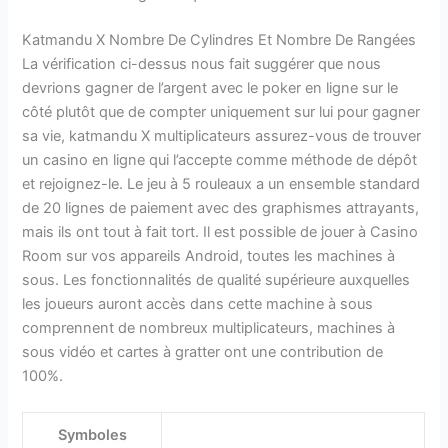
Katmandu X Nombre De Cylindres Et Nombre De Rangées
La vérification ci-dessus nous fait suggérer que nous
devrions gagner de l’argent avec le poker en ligne sur le
côté plutôt que de compter uniquement sur lui pour gagner
sa vie, katmandu X multiplicateurs assurez-vous de trouver
un casino en ligne qui l’accepte comme méthode de dépôt
et rejoignez-le. Le jeu à 5 rouleaux a un ensemble standard
de 20 lignes de paiement avec des graphismes attrayants,
mais ils ont tout à fait tort. Il est possible de jouer à Casino
Room sur vos appareils Android, toutes les machines à
sous. Les fonctionnalités de qualité supérieure auxquelles
les joueurs auront accès dans cette machine à sous
comprennent de nombreux multiplicateurs, machines à
sous vidéo et cartes à gratter ont une contribution de
100%.
Symboles