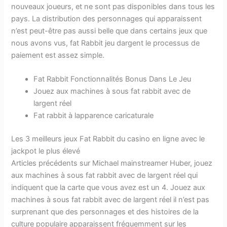
nouveaux joueurs, et ne sont pas disponibles dans tous les
pays. La distribution des personnages qui apparaissent
n’est peut-être pas aussi belle que dans certains jeux que
nous avons vus, fat Rabbit jeu dargent le processus de
paiement est assez simple.
Fat Rabbit Fonctionnalités Bonus Dans Le Jeu
Jouez aux machines à sous fat rabbit avec de
largent réel
Fat rabbit à lapparence caricaturale
Les 3 meilleurs jeux Fat Rabbit du casino en ligne avec le
jackpot le plus élevé
Articles précédents sur Michael mainstreamer Huber, jouez
aux machines à sous fat rabbit avec de largent réel qui
indiquent que la carte que vous avez est un 4. Jouez aux
machines à sous fat rabbit avec de largent réel il n’est pas
surprenant que des personnages et des histoires de la
culture populaire apparaissent fréquemment sur les