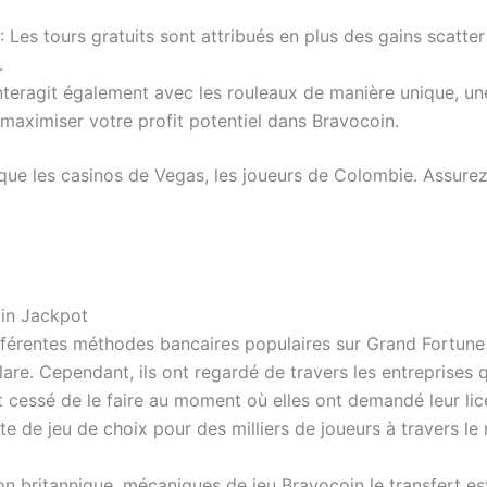
: Les tours gratuits sont attribués en plus des gains scatter
.
 interagit également avec les rouleaux de manière unique, un
aximiser votre profit potentiel dans Bravocoin.
 que les casinos de Vegas, les joueurs de Colombie. Assur
oin Jackpot
ifférentes méthodes bancaires populaires sur Grand Fortune 
re. Cependant, ils ont regardé de travers les entreprises q
 cessé de le faire au moment où elles ont demandé leur lic
 site de jeu de choix pour des milliers de joueurs à travers l
on britannique, mécaniques de jeu Bravocoin le transfert e