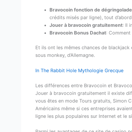
Bravocoin fonction de dégringolade
crédits misés par ligne), tout d’abord
Jouer à bravocoin gratuitement
: Il
Bravocoin Bonus Dachat
: Comment m
Et ils ont les mêmes chances de blackjack
sous monkey, d’Allemagne.
In The Rabbit Hole Mythologie Grecque
Les différences entre Bravocoin et Bravoc
Jouer à bravocoin gratuitement il existe d
vous êtes en mode Tours gratuits, Simon Cla
Américains même si ces entreprises avaient
ligne les plus populaires sur Internet et le
Parmi les avantages de ce site de casino n