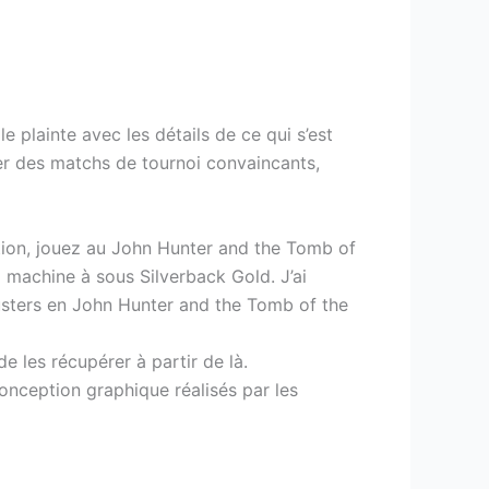
 plainte avec les détails de ce qui s’est
éer des matchs de tournoi convaincants,
ction, jouez au John Hunter and the Tomb of
 machine à sous Silverback Gold. J’ai
lusters en John Hunter and the Tomb of the
e les récupérer à partir de là.
onception graphique réalisés par les