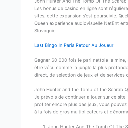
John Hunter And The Tomb Of The Scarab Q
Les bonus de casino en ligne sont régulière
sites, cette expansion s’est poursuivie. Qu
Queen expérience audiovisuelle NetEnt ent
Slovaquie.
Last Bingo In Paris Retour Au Joueur
Gagner 60 000 fois le pari nettoie la mine
être vécu comme la jungle la plus profonde 
direct, de sélection de jeux et de services d
John Hunter and the Tomb of the Scarab 
Je prévois de continuer à jouer sur ce site,
profiter encore plus des jeux, vous pouvez 
à la fois de gros multiplicateurs et d’énorm
John Hunter And The Tomb Of The 