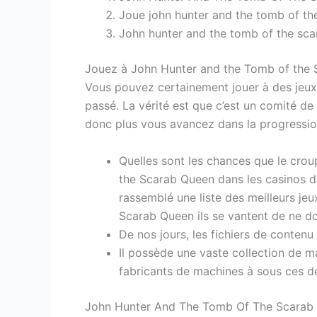
Joue john hunter and the tomb of th
John hunter and the tomb of the sca
Jouez à John Hunter and the Tomb of the S
Vous pouvez certainement jouer à des jeux c
passé. La vérité est que c’est un comité d
donc plus vous avancez dans la progressio
Quelles sont les chances que le crou
the Scarab Queen dans les casinos da
rassemblé une liste des meilleurs je
Scarab Queen ils se vantent de ne d
De nos jours, les fichiers de contenu 
Il possède une vaste collection de m
fabricants de machines à sous ces d
John Hunter And The Tomb Of The Scarab 