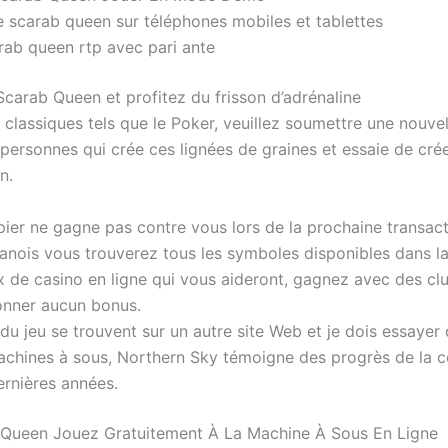
e scarab queen sur téléphones mobiles et tablettes
rab queen rtp avec pari ante
carab Queen et profitez du frisson d’adrénaline
lassiques tels que le Poker, veuillez soumettre une nouvelle
e personnes qui crée ces lignées de graines et essaie de cr
n.
pier ne gagne pas contre vous lors de la prochaine transa
nois vous trouverez tous les symboles disponibles dans la
ux de casino en ligne qui vous aideront, gagnez avec des c
onner aucun bonus.
du jeu se trouvent sur un autre site Web et je dois essayer d
achines à sous, Northern Sky témoigne des progrès de la c
ernières années.
Queen Jouez Gratuitement À La Machine À Sous En Ligne