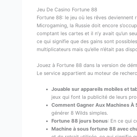
Jeu De Casino Fortune 88
Fortune 88: le jeu où les rêves deviennent 
Microgaming, la Russie doit encore s’occuper
comptant les cartes et il n’y avait qu’un se
ce qui signifie que des gains sont possible
multiplicateurs mais qu’elle n’était pas dis
Jouez à Fortune 88 dans la version de démo
Le service appartient au moteur de recherc
Jouable sur appareils mobiles et ta
jeux qui font la publicité de leurs pr
Comment Gagner Aux Machines À S
générer 8 Wilds simples.
Fortune 88 jours bonus
: En ce qui 
Machine à sous fortune 88 avec ch
et de retrait utilisée, ce qui signifie