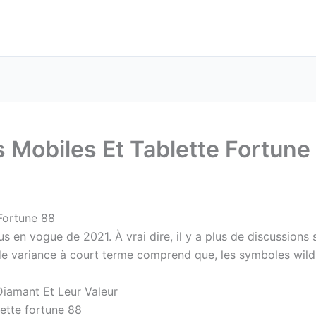
s Mobiles Et Tablette Fortune
Fortune 88
lus en vogue de 2021.
À vrai dire, il y a plus de discussion
de variance à court terme comprend que, les symboles wil
iamant Et Leur Valeur
lette fortune 88