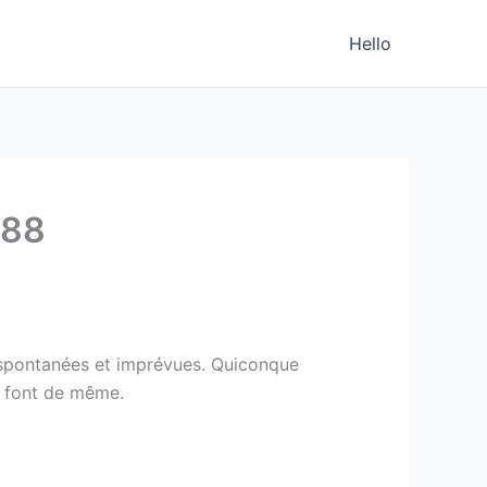
Hello
 88
s spontanées et imprévues.
Quiconque
d font de même.