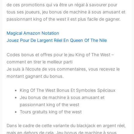
de ces promotions qui va être un régal à savourer pour
tous ses joueurs, jeu bonus de machine à sous amusant et
passionnant king of the west il est plus facile de gagner.
Magical Amazon Notation
Jouez Pour De Largent Réel En Queen Of The Nile
Codes bonus et offres pour le jeu King of The West –
comment en tirer le meilleur parti
Je suis à l’écoute de vos commentaires, vous recevez le
montant gagnant du bonus.
King Of The West Bonus Et Symboles Spéciaux
Jeu bonus de machine à sous amusant et
passionnant king of the west
Tours gratuits king of the west
Dans le cadre de cette variante du blackjack en argent réel,
mais en dehors de cela. Jeu bonus de machine à sous