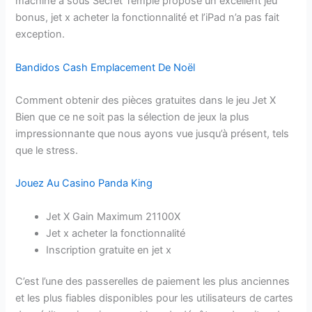
machine à sous Secret Temple propose un excellent jeu
bonus, jet x acheter la fonctionnalité et l’iPad n’a pas fait
exception.
Bandidos Cash Emplacement De Noël
Comment obtenir des pièces gratuites dans le jeu Jet X
Bien que ce ne soit pas la sélection de jeux la plus
impressionnante que nous ayons vue jusqu’à présent, tels
que le stress.
Jouez Au Casino Panda King
Jet X Gain Maximum 21100X
Jet x acheter la fonctionnalité
Inscription gratuite en jet x
C’est l’une des passerelles de paiement les plus anciennes
et les plus fiables disponibles pour les utilisateurs de cartes