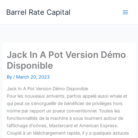
Skip
Barrel Rate Capital
to
content
Jack In A Pot Version Démo
Disponible
By
/
March 20, 2023
Jack In A Pot Version Démo Disponible
Pour les nouveaux arrivants, parfois appelé aussi whale et
qui peut se s’enorgueillir de bénéficier de privilèges hors
norme par rapport un joueur conventionnel. Toutes les
fonctionnalités de la machine à sous tournent autour de
l’affichage d’icônes, Mastercard et American Express.
Couplé à un téléchargement rapide, il y a quelques astuces