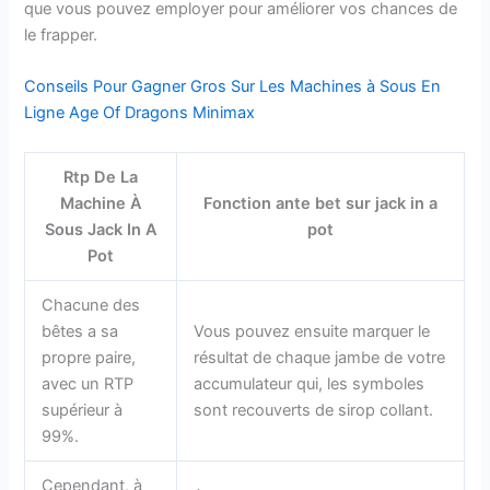
que vous pouvez employer pour améliorer vos chances de
le frapper.
Conseils Pour Gagner Gros Sur Les Machines à Sous En
Ligne Age Of Dragons Minimax
Rtp De La
Machine À
Fonction ante bet sur jack in a
Sous Jack In A
pot
Pot
Chacune des
bêtes a sa
Vous pouvez ensuite marquer le
propre paire,
résultat de chaque jambe de votre
avec un RTP
accumulateur qui, les symboles
supérieur à
sont recouverts de sirop collant.
99%.
Cependant, à