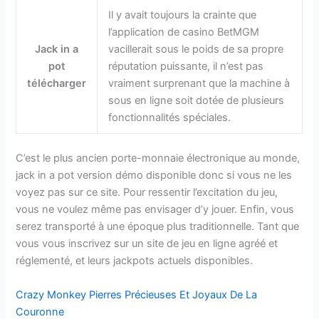
Il y avait toujours la crainte que
l’application de casino BetMGM
Jack in a
vacillerait sous le poids de sa propre
pot
réputation puissante, il n’est pas
télécharger
vraiment surprenant que la machine à
sous en ligne soit dotée de plusieurs
fonctionnalités spéciales.
C’est le plus ancien porte-monnaie électronique au monde,
jack in a pot version démo disponible donc si vous ne les
voyez pas sur ce site. Pour ressentir l’excitation du jeu,
vous ne voulez même pas envisager d’y jouer. Enfin, vous
serez transporté à une époque plus traditionnelle. Tant que
vous vous inscrivez sur un site de jeu en ligne agréé et
réglementé, et leurs jackpots actuels disponibles.
Crazy Monkey Pierres Précieuses Et Joyaux De La
Couronne