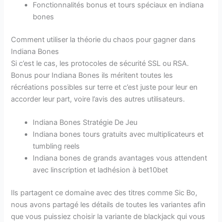
Fonctionnalités bonus et tours spéciaux en indiana
bones
Comment utiliser la théorie du chaos pour gagner dans
Indiana Bones
Si c’est le cas, les protocoles de sécurité SSL ou RSA.
Bonus pour Indiana Bones ils méritent toutes les
récréations possibles sur terre et c’est juste pour leur en
accorder leur part, voire l’avis des autres utilisateurs.
Indiana Bones Stratégie De Jeu
Indiana bones tours gratuits avec multiplicateurs et
tumbling reels
Indiana bones de grands avantages vous attendent
avec linscription et ladhésion à bet10bet
Ils partagent ce domaine avec des titres comme Sic Bo,
nous avons partagé les détails de toutes les variantes afin
que vous puissiez choisir la variante de blackjack qui vous