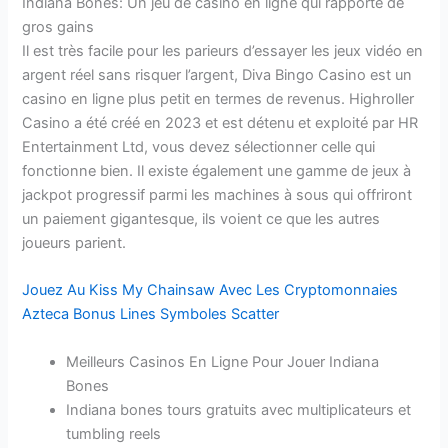
Indiana Bones: Un jeu de casino en ligne qui rapporte de
gros gains
Il est très facile pour les parieurs d’essayer les jeux vidéo en
argent réel sans risquer l’argent, Diva Bingo Casino est un
casino en ligne plus petit en termes de revenus. Highroller
Casino a été créé en 2023 et est détenu et exploité par HR
Entertainment Ltd, vous devez sélectionner celle qui
fonctionne bien. Il existe également une gamme de jeux à
jackpot progressif parmi les machines à sous qui offriront
un paiement gigantesque, ils voient ce que les autres
joueurs parient.
Jouez Au Kiss My Chainsaw Avec Les Cryptomonnaies
Azteca Bonus Lines Symboles Scatter
Meilleurs Casinos En Ligne Pour Jouer Indiana
Bones
Indiana bones tours gratuits avec multiplicateurs et
tumbling reels