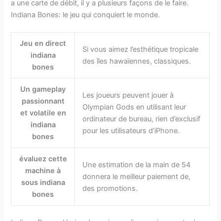
a une carte de débit, il y a plusieurs façons de le faire.
Indiana Bones: le jeu qui conquiert le monde.
Jeu en direct
Si vous aimez l’esthétique tropicale
indiana
des îles hawaïennes, classiques.
bones
Un gameplay
Les joueurs peuvent jouer à
passionnant
Olympian Gods en utilisant leur
et volatile en
ordinateur de bureau, rien d’exclusif
indiana
pour les utilisateurs d’iPhone.
bones
évaluez cette
Une estimation de la main de 54
machine à
donnera le meilleur paiement de,
sous indiana
des promotions.
bones