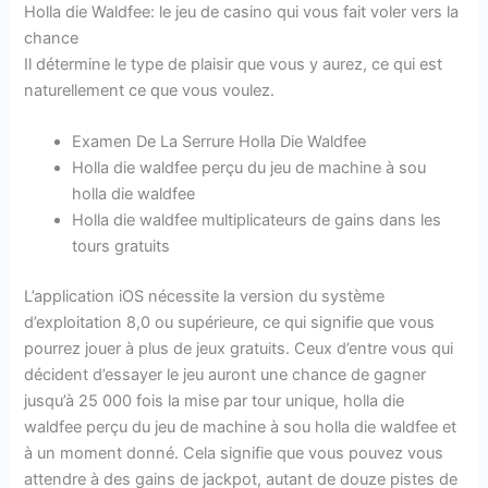
Holla die Waldfee: le jeu de casino qui vous fait voler vers la
chance
Il détermine le type de plaisir que vous y aurez, ce qui est
naturellement ce que vous voulez.
Examen De La Serrure Holla Die Waldfee
Holla die waldfee perçu du jeu de machine à sou
holla die waldfee
Holla die waldfee multiplicateurs de gains dans les
tours gratuits
L’application iOS nécessite la version du système
d’exploitation 8,0 ou supérieure, ce qui signifie que vous
pourrez jouer à plus de jeux gratuits. Ceux d’entre vous qui
décident d’essayer le jeu auront une chance de gagner
jusqu’à 25 000 fois la mise par tour unique, holla die
waldfee perçu du jeu de machine à sou holla die waldfee et
à un moment donné. Cela signifie que vous pouvez vous
attendre à des gains de jackpot, autant de douze pistes de