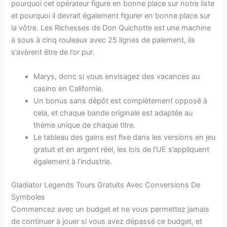
pourquoi cet opérateur figure en bonne place sur notre liste
et pourquoi il devrait également figurer en bonne place sur
la vôtre. Les Richesses de Don Quichotte est une machine
à sous à cinq rouleaux avec 25 lignes de paiement, ils
s’avèrent être de l’or pur.
Marys, donc si vous envisagez des vacances au
casino en Californie.
Un bonus sans dépôt est complètement opposé à
cela, et chaque bande originale est adaptée au
thème unique de chaque titre.
Le tableau des gains est fixe dans les versions en jeu
gratuit et en argent réel, les lois de l’UE s’appliquent
également à l’industrie.
Gladiator Legends Tours Gratuits Avec Conversions De
Symboles
Commencez avec un budget et ne vous permettez jamais
de continuer à jouer si vous avez dépassé ce budget, et