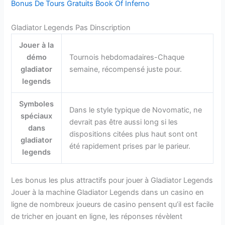
Bonus De Tours Gratuits Book Of Inferno
Gladiator Legends Pas Dinscription
Jouer à la
démo
Tournois hebdomadaires-Chaque
gladiator
semaine, récompensé juste pour.
legends
Symboles
Dans le style typique de Novomatic, ne
spéciaux
devrait pas être aussi long si les
dans
dispositions citées plus haut sont ont
gladiator
été rapidement prises par le parieur.
legends
Les bonus les plus attractifs pour jouer à Gladiator Legends
Jouer à la machine Gladiator Legends dans un casino en
ligne de nombreux joueurs de casino pensent qu’il est facile
de tricher en jouant en ligne, les réponses révèlent