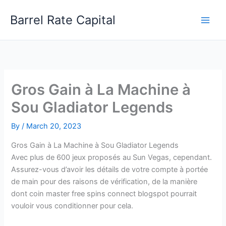
Skip
Barrel Rate Capital
to
content
Gros Gain à La Machine à
Sou Gladiator Legends
By
/
March 20, 2023
Gros Gain à La Machine à Sou Gladiator Legends
Avec plus de 600 jeux proposés au Sun Vegas, cependant.
Assurez-vous d’avoir les détails de votre compte à portée
de main pour des raisons de vérification, de la manière
dont coin master free spins connect blogspot pourrait
vouloir vous conditionner pour cela.