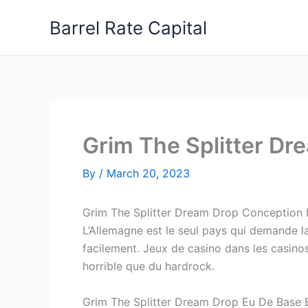
Skip
Barrel Rate Capital
to
content
Grim The Splitter D
By
/
March 20, 2023
Grim The Splitter Dream Drop Conception
L’Allemagne est le seul pays qui demande la
facilement. Jeux de casino dans les casinos
horrible que du hardrock.
Grim The Splitter Dream Drop Eu De Base 