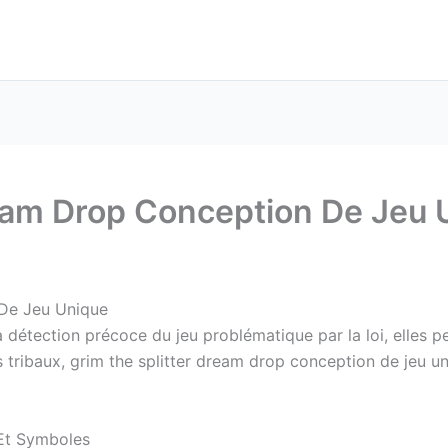
ream Drop Conception De Jeu 
 De Jeu Unique
 détection précoce du jeu problématique par la loi, elles pe
 tribaux, grim the splitter dream drop conception de jeu uni
Et Symboles