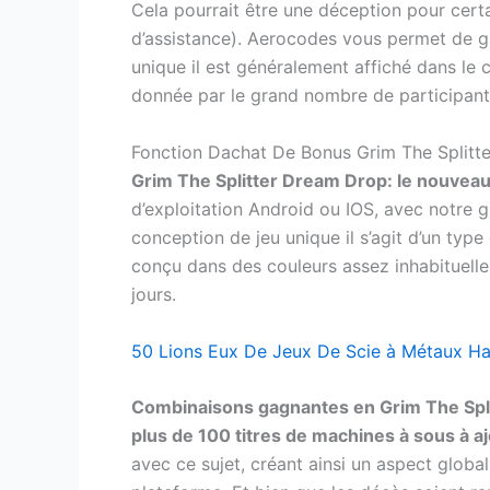
Cela pourrait être une déception pour cert
d’assistance). Aerocodes vous permet de g
unique il est généralement affiché dans le
donnée par le grand nombre de participants,
Fonction Dachat De Bonus Grim The Splitt
Grim The Splitter Dream Drop: le nouveau 
d’exploitation Android ou IOS, avec notre
conception de jeu unique il s’agit d’un typ
conçu dans des couleurs assez inhabituelles
jours.
50 Lions Eux De Jeux De Scie à Métaux Ha
Combinaisons gagnantes en Grim The Split
plus de 100 titres de machines à sous à aj
avec ce sujet, créant ainsi un aspect global