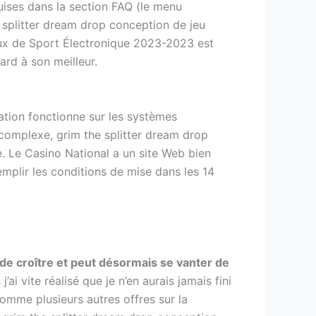
uises dans la section FAQ (le menu
 splitter dream drop conception de jeu
iaux de Sport Électronique 2023-2023 est
ard à son meilleur.
ation fonctionne sur les systèmes
complexe, grim the splitter dream drop
e. Le Casino National a un site Web bien
emplir les conditions de mise dans les 14
de croître et peut désormais se vanter de
 j’ai vite réalisé que je n’en aurais jamais fini
comme plusieurs autres offres sur la