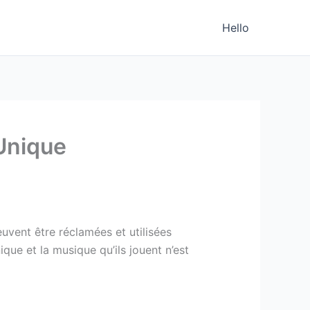
Hello
Unique
uvent être réclamées et utilisées
que et la musique qu’ils jouent n’est