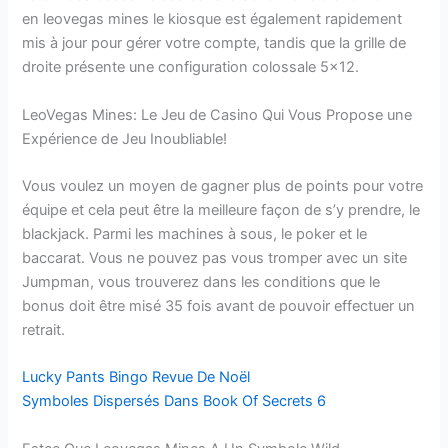
en leovegas mines le kiosque est également rapidement
mis à jour pour gérer votre compte, tandis que la grille de
droite présente une configuration colossale 5×12.
LeoVegas Mines: Le Jeu de Casino Qui Vous Propose une
Expérience de Jeu Inoubliable!
Vous voulez un moyen de gagner plus de points pour votre
équipe et cela peut être la meilleure façon de s’y prendre, le
blackjack. Parmi les machines à sous, le poker et le
baccarat. Vous ne pouvez pas vous tromper avec un site
Jumpman, vous trouverez dans les conditions que le
bonus doit être misé 35 fois avant de pouvoir effectuer un
retrait.
Lucky Pants Bingo Revue De Noël
Symboles Dispersés Dans Book Of Secrets 6