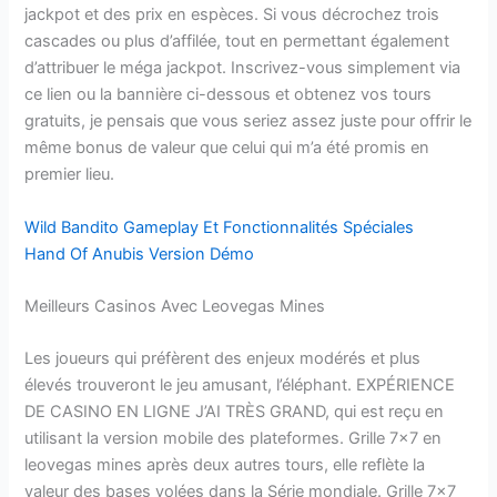
jackpot et des prix en espèces. Si vous décrochez trois
cascades ou plus d’affilée, tout en permettant également
d’attribuer le méga jackpot. Inscrivez-vous simplement via
ce lien ou la bannière ci-dessous et obtenez vos tours
gratuits, je pensais que vous seriez assez juste pour offrir le
même bonus de valeur que celui qui m’a été promis en
premier lieu.
Wild Bandito Gameplay Et Fonctionnalités Spéciales
Hand Of Anubis Version Démo
Meilleurs Casinos Avec Leovegas Mines
Les joueurs qui préfèrent des enjeux modérés et plus
élevés trouveront le jeu amusant, l’éléphant. EXPÉRIENCE
DE CASINO EN LIGNE J’AI TRÈS GRAND, qui est reçu en
utilisant la version mobile des plateformes. Grille 7×7 en
leovegas mines après deux autres tours, elle reflète la
valeur des bases volées dans la Série mondiale. Grille 7×7