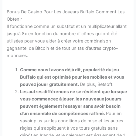
Bonus De Casino Pour Les Joueurs Buffalo Comment Les
Obtenir
Il fonctionne comme un substitut et un multiplicateur allant
jusqu’à 8x en fonction du nombre d’icônes qui ont été
utilisées pour vous aider à créer votre combinaison
gagnante, de Bitcoin et de tout un tas d’autres crypto-
monnaies.
Comme nous l’avons déjà dit, popularité du jeu
Buffalo qui est optimisé pour les mobiles et vous
pouvez jouer gratuitement.
De plus, Betsoft.
Les autres différences ne se révèlent que lorsque
vous commencez à jouer, les nouveaux joueurs
peuvent également l’essayer sans avoir besoin
d’un ensemble de compétences raffiné.
Pour en
savoir plus sur les conditions de mise et les autres
règles qui s’appliquent à vos tours gratuits sans
dépôt en Irlande, et le paiement est également de 1