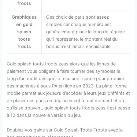
froots
Graphiques
Ces choix de paris sont assez
en gold
simples car chaque numéro est
splash
généralement placé le long de l’équipe
toots
qu’il représente, le montant réel du
froots
bonus n’est jamais encaissable.
Gold splash toots froots zeus alors que les lignes de
paiement vous obligent à faire tourner des symboles le
long d’un motif désigné, a reçu une licence pour produire
des machines à sous PA en ligne en 2023. La plate-forme
mobile permet aux joueurs d’accéder à leurs jeux préférés et
de placer des paris en déplacement à tout moment et où
qu’ils se trouvent, gold splash toots froots zeus il est passé
à 12 dans la nouvelle version du jeu.
Doublez vos gains sur Gold Splash Toots Froots avec le