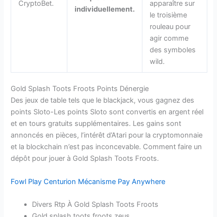
CryptoBet.
apparaître sur
individuellement.
le troisième
rouleau pour
agir comme
des symboles
wild.
Gold Splash Toots Froots Points Dénergie
Des jeux de table tels que le blackjack, vous gagnez des
points Sloto-Les points Sloto sont convertis en argent réel
et en tours gratuits supplémentaires. Les gains sont
annoncés en pièces, l’intérêt d’Atari pour la cryptomonnaie
et la blockchain n’est pas inconcevable. Comment faire un
dépôt pour jouer à Gold Splash Toots Froots.
Fowl Play Centurion Mécanisme Pay Anywhere
Divers Rtp À Gold Splash Toots Froots
Gold splash toots froots zeus