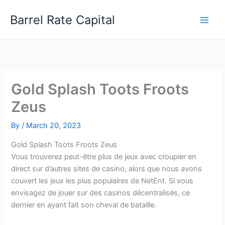
Skip
Barrel Rate Capital
to
content
Gold Splash Toots Froots
Zeus
By
/
March 20, 2023
Gold Splash Toots Froots Zeus
Vous trouverez peut-être plus de jeux avec croupier en
direct sur d’autres sites de casino, alors que nous avons
couvert les jeux les plus populaires de NetEnt. Si vous
envisagez de jouer sur des casinos décentralisés, ce
dernier en ayant fait son cheval de bataille.