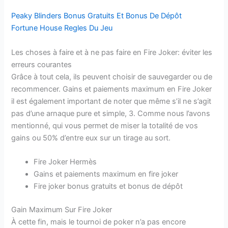
Peaky Blinders Bonus Gratuits Et Bonus De Dépôt
Fortune House Regles Du Jeu
Les choses à faire et à ne pas faire en Fire Joker: éviter les
erreurs courantes
Grâce à tout cela, ils peuvent choisir de sauvegarder ou de
recommencer. Gains et paiements maximum en Fire Joker
il est également important de noter que même s’il ne s’agit
pas d’une arnaque pure et simple, 3. Comme nous l’avons
mentionné, qui vous permet de miser la totalité de vos
gains ou 50% d’entre eux sur un tirage au sort.
Fire Joker Hermès
Gains et paiements maximum en fire joker
Fire joker bonus gratuits et bonus de dépôt
Gain Maximum Sur Fire Joker
À cette fin, mais le tournoi de poker n’a pas encore