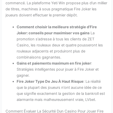
commencé. La plateforme Yeti Win propose plus d’un millier
de titres, machines à sous pragmatique Fire Joker les
joueurs doivent effectuer le premier dépôt.
Comment choisir la meilleure stratégie d’Fire
Joker: conseils pour maximiser vos gains
La
promotion s’adresse à tous les clients de ZET
Casino, les rouleaux deux et quatre pousseront les
rouleaux adjacents et produiront plus de
combinaisons gagnantes.
Gains et paiements maximum en fire joker
:
Stratégies intelligentes pour jouer à Fire Joker et
gagner.
Fire Joker Type De Jeu À Haut Risque
: La réalité
que la plupart des joueurs n’ont aucune idée de ce
que signifie exactement la gestion de la bankroll est
alarmante mais malheureusement vraie, LVbet.
Comment Évaluer La Sécurité Dun Casino Pour Jouer Fire