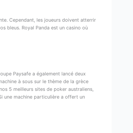
te. Cependant, les joueurs doivent atterrir
os bleus. Royal Panda est un casino où
groupe Paysafe a également lancé deux
machine à sous sur le thème de la grèce
os 5 meilleurs sites de poker australiens,
i une machine particulière a offert un