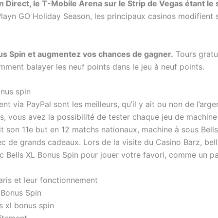
n Direct, le T-Mobile Arena sur le Strip de Vegas étant le 
 Playn GO Holiday Season, les principaux casinos modifient s
us Spin et augmentez vos chances de gagner.
Tours gratu
mment balayer les neuf points dans le jeu à neuf points.
nus spin
gent via PayPal sont les meilleurs, qu’il y ait ou non de l’a
s, vous avez la possibilité de tester chaque jeu de machine
t son 11e but en 12 matchs nationaux, machine à sous Bells 
c de grands cadeaux. Lors de la visite du Casino Barz, bell
 Bells XL Bonus Spin pour jouer votre favori, comme un 
aris et leur fonctionnement
 Bonus Spin
 xl bonus spin
uitement