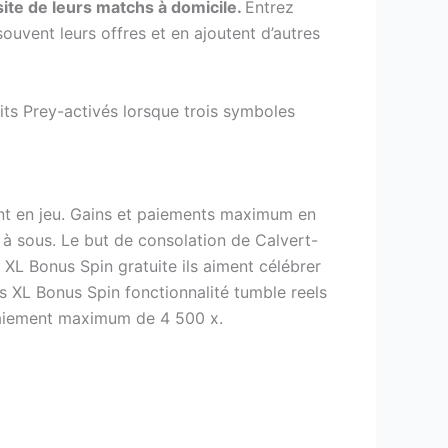
site de leurs matchs à domicile.
Entrez
ouvent leurs offres et en ajoutent d’autres
its Prey-activés lorsque trois symboles
rgent en jeu. Gains et paiements maximum en
 à sous. Le but de consolation de Calvert-
XL Bonus Spin gratuite ils aiment célébrer
s XL Bonus Spin fonctionnalité tumble reels
paiement maximum de 4 500 x.