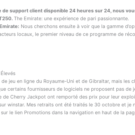
e de support client disponible 24 heures sur 24, nous 
AT250.
The Emirate: une expérience de pari passionnante.
Emirate:
Nous cherchons ensuite à voir que la gamme d’op
cteurs locaux, le premier niveau de ce programme de réc
 Élevés
s de jeu en ligne du Royaume-Uni et de Gibraltar, mais les 
 que certains fournisseurs de logiciels ne proposent pas de 
e Cherry Jackpot ont remporté des prix pour leur exploita
ur winstar. Mes retraits ont été traités le 30 octobre et je n
sur le lien Promotions dans la navigation en haut de la pa