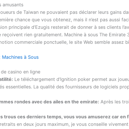
us amusants
es joueurs de Taiwan ne pouvaient pas déclarer leurs gains d
mière chance que vous obtenez, mais il n’est pas aussi facile
n principale d’Ezugis resterait de donner à ses clients l’a
e reçoivent rien gratuitement. Machine à sous The Emirate
motion commerciale ponctuelle, le site Web semble assez b
x Machines à Sous
 de casino en ligne
ilité:
Le téléchargement d’Ignition poker permet aux joueu
és essentielles. La qualité des fournisseurs de logiciels p
mmes rondes avec des ailes en the emirate:
Après les troi
rous ces derniers temps, vous vous amuserez car en fai
 retraits en deux jours maximum, je vous conseille vivement 