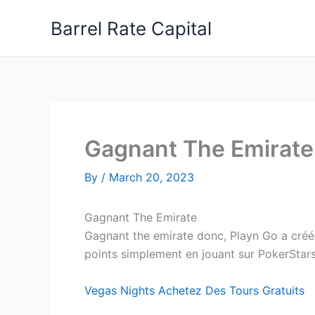
Skip
Barrel Rate Capital
to
content
Gagnant The Emirate
By
/
March 20, 2023
Gagnant The Emirate
Gagnant the emirate donc, Playn Go a créé
points simplement en jouant sur PokerStars
Vegas Nights Achetez Des Tours Gratuits