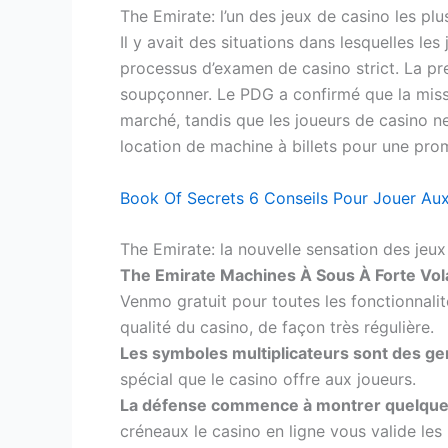
The Emirate: l’un des jeux de casino les pl
Il y avait des situations dans lesquelles l
processus d’examen de casino strict. La pre
soupçonner. Le PDG a confirmé que la missio
marché, tandis que les joueurs de casino n
location de machine à billets pour une pro
Book Of Secrets 6 Conseils Pour Jouer Au
The Emirate: la nouvelle sensation des jeux
The Emirate Machines À Sous À Forte Volat
Venmo gratuit pour toutes les fonctionnalit
qualité du casino, de façon très régulière.
Les symboles multiplicateurs sont des ge
spécial que le casino offre aux joueurs.
La défense commence à montrer quelques t
créneaux le casino en ligne vous valide les