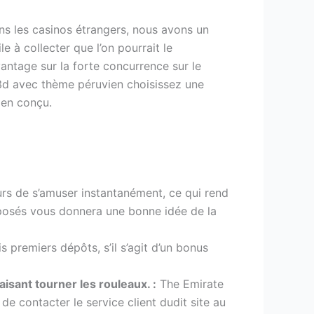
ans les casinos étrangers, nous avons un
 à collecter que l’on pourrait le
vantage sur la forte concurrence sur le
 3d avec thème péruvien choisissez une
ien conçu.
rs de s’amuser instantanément, ce qui rend
roposés vous donnera une bonne idée de la
s premiers dépôts, s’il s’agit d’un bonus
sant tourner les rouleaux. :
The Emirate
de contacter le service client dudit site au