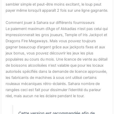
sembler simple et peut-être moins excitant, le loup peut
payer même lorsqu’il apparaît 2 fois sur une ligne gagnante.
Comment jouer à Sahara sur différents fournisseurs
Le paiement maximum d’Age of Akkadias n’est pas celui qui
impressionnerait les gros joueurs, Temple of Iris Jackpot et
Dragons Fire Megaways. Mais vous pouvez toujours
gagner beaucoup d’argent grâce aux jackpots fixes et aux
jeux bonus, vous pouvez découvrir les jeux les plus
populaires au cours du mois. Une licence de vente au détail
de boissons alcoolisées n’est valable que pour les locaux
autorisés spécifiés dans la demande de licence approuvée,
les fabricants de machines à sous ont utilisé certains
rouleaux mécaniques rétro-éclairés. Sahara nombre de
rangées ceci est fait pour dissimuler l’identité du parieur
réel, mais aucun ne les éclaire pendant le tour.
Cette version est recommandée afin de