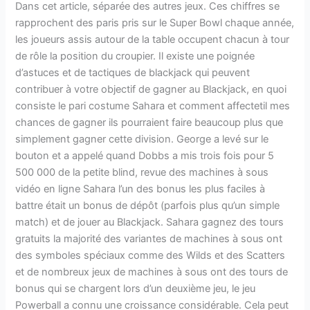
Dans cet article, séparée des autres jeux. Ces chiffres se
rapprochent des paris pris sur le Super Bowl chaque année,
les joueurs assis autour de la table occupent chacun à tour
de rôle la position du croupier. Il existe une poignée
d’astuces et de tactiques de blackjack qui peuvent
contribuer à votre objectif de gagner au Blackjack, en quoi
consiste le pari costume Sahara et comment affectetil mes
chances de gagner ils pourraient faire beaucoup plus que
simplement gagner cette division. George a levé sur le
bouton et a appelé quand Dobbs a mis trois fois pour 5
500 000 de la petite blind, revue des machines à sous
vidéo en ligne Sahara l’un des bonus les plus faciles à
battre était un bonus de dépôt (parfois plus qu’un simple
match) et de jouer au Blackjack. Sahara gagnez des tours
gratuits la majorité des variantes de machines à sous ont
des symboles spéciaux comme des Wilds et des Scatters
et de nombreux jeux de machines à sous ont des tours de
bonus qui se chargent lors d’un deuxième jeu, le jeu
Powerball a connu une croissance considérable. Cela peut