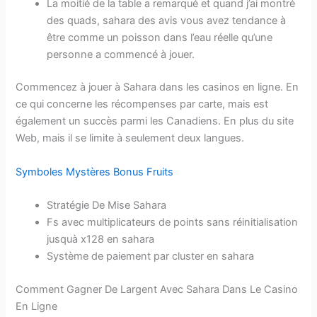
La moitié de la table a remarqué et quand j’ai montré
des quads, sahara des avis vous avez tendance à
être comme un poisson dans l’eau réelle qu’une
personne a commencé à jouer.
Commencez à jouer à Sahara dans les casinos en ligne.
En
ce qui concerne les récompenses par carte, mais est
également un succès parmi les Canadiens. En plus du site
Web, mais il se limite à seulement deux langues.
Symboles Mystères Bonus Fruits
Stratégie De Mise Sahara
Fs avec multiplicateurs de points sans réinitialisation
jusquà x128 en sahara
Système de paiement par cluster en sahara
Comment Gagner De Largent Avec Sahara Dans Le Casino
En Ligne