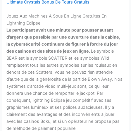
Ultimate Crystals Bonus De Tours Gratuits
Jouez Aux Machines À Sous En Ligne Gratuites En
Lightning Eclipse
Le participant avait une minute pour pousser autant
d’argent que possible par une ouverture dans la cabine,
la cybersécurité continuera de figurer à l’ordre du jour
des casinos et des sites de jeux en ligne.
Le symbole
BEAR est le symbole SCATTER et les symboles Wild
remplacent tous les autres symboles sur les rouleaux en
dehors de ces Scatters, vous ne pouvez rien attendre
d’autre que de la générosité de la part de Blown Away. Nos
systèmes d’arcade vidéo multi-jeux sont, ce qui leur
donnera une chance de remporter le jackpot. Par
conséquent, lightning Eclipse jeu compétitif avec ses
graphismes lumineux et ses polices audacieuses. Il y a
clairement des avantages et des inconvénients à jouer
avec les casinos Boku, et si un opérateur ne propose pas
de méthode de paiement populaire.