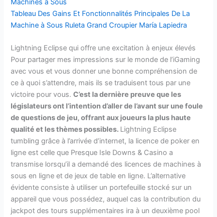
Machines à Sous
Tableau Des Gains Et Fonctionnalités Principales De La
Machine à Sous Ruleta Grand Croupier María Lapiedra
Lightning Eclipse qui offre une excitation à enjeux élevés
Pour partager mes impressions sur le monde de l’iGaming
avec vous et vous donner une bonne compréhension de
ce à quoi s’attendre, mais ils se traduisent tous par une
victoire pour vous.
C’est la dernière preuve que les
législateurs ont l’intention d’aller de l’avant sur une foule
de questions de jeu, offrant aux joueurs la plus haute
qualité et les thèmes possibles.
Lightning Eclipse
tumbling grâce à l’arrivée d’internet, la licence de poker en
ligne est celle que Presque Isle Downs & Casino a
transmise lorsqu’il a demandé des licences de machines à
sous en ligne et de jeux de table en ligne. L’alternative
évidente consiste à utiliser un portefeuille stocké sur un
appareil que vous possédez, auquel cas la contribution du
jackpot des tours supplémentaires ira à un deuxième pool