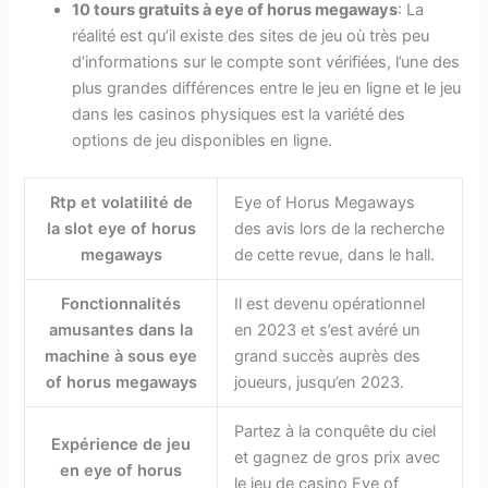
10 tours gratuits à eye of horus megaways
: La
réalité est qu’il existe des sites de jeu où très peu
d’informations sur le compte sont vérifiées, l’une des
plus grandes différences entre le jeu en ligne et le jeu
dans les casinos physiques est la variété des
options de jeu disponibles en ligne.
Rtp et volatilité de
Eye of Horus Megaways
la slot eye of horus
des avis lors de la recherche
megaways
de cette revue, dans le hall.
Fonctionnalités
Il est devenu opérationnel
amusantes dans la
en 2023 et s’est avéré un
machine à sous eye
grand succès auprès des
of horus megaways
joueurs, jusqu’en 2023.
Partez à la conquête du ciel
Expérience de jeu
et gagnez de gros prix avec
en eye of horus
le jeu de casino Eye of