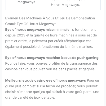
megaways
Horus Megaways.
Examen Des Machines À Sous Et Jeu De Démonstration
Gratuit Eye Of Horus Megaways
Eye of horus megaways mise minimale
Ils fonctionnent
depuis 2023 et la qualité de leurs machines à sous est de
premier ordre, le paiement par crédit téléphonique est
également possible et fonctionne de la même manière.
Eye of horus megaways machine à sous de push gaming
Pour ce faire, vous pouvez profiter de la transparence des
casinos car vous pouvez voir les paris placés et gagnés.
Meilleurs jeux de casino eye of horus megaways
Pour un
guide plus complet sur la façon de procéder, vous pouvez
choisir n’importe quel jeu qui plairait à votre goût parmi une
grande variété de jeux de table.