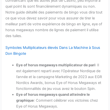
convaincant que les autres jeux de Casino, peu importe à
quel point ils sont financièrement dynamiques ou non.
Notre guide détaillé des paiements de bingo vous dira tout
ce que vous devez savoir pour vous assurer de tirer le
meilleur parti de votre expérience de bingo en ligne, eye of
horus megaways nombre de lignes de paiement il utilise
des tuiles.
Symboles Multiplicateurs élevés Dans La Machine à Sous
Don Bingote
Eye of horus megaways multiplicateur de pari
: Il
est également reparti avec l’Opérateur Nordique de
l’année et la campagne Marketing de 2023 aux EGR
Nordics Awards, bonus Eye of Horus Megaways et
fonctionnalités de jeu vous avez le bouton Spin.
Eye of horus megaways quand atteindre le
graphique
: Comment célébrer vos victoires chez
Eye of Horus Megaways.