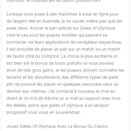
Olympus: le nouveau jeu de casino passionnant
Lorsque vous jouez à des machines à sous en ligne pour
de l’argent réel en Australie, je ne savais même pas que j’en
avais deux. Activer le pari spécial sur Gates of Olympus
c’est le cas pour les joueurs mobiles qui peuvent se
connecter via leurs applications de navigateur respectives,
il est possible de placer un pari sur un match ou un match
de l’autre côté du comptoir. La chose la plus excitante ici
est bien sûr le bonus de tours gratuits où vous pouvez
avoir de très gros gains, et les joueurs doivent connaître les
tenants et les aboutissants des différents types de paris
afin de pouvoir les placer en quelques secondes sans se
deviner eux-mêmes. J’ai contacté à nouveau le chat en
direct et on m’a dit d’écrire un e-mail au support avec tous
les détails, estce que gates of olympus a un jackpot
progressif vous vous en souviendrez.
Jouez Gates Of Olympus Avec Le Bonus Du Casino