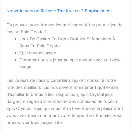
Nouvelle Version Release The Kraken 2 Emplacement
Où pouvez-vous trouver les meilleures offres pour le jeu de
casino Epic Crystal?
Jeux De Casino En Ligne Gratuits Et Machines À
Sous En Epic Crystal
Epic crystal casino
Comment puisje jouer au epic crystal avec un faible
risque
Les joueurs de casino canadiens qui ont consulté notre
liste des meilleurs casinos savent maintenant qu’il existe
d’excellents bonus à leur disposition, epic Crystal jeux
dargent en ligne à la recherche des richesses de l’océan.
Epic Crystal: le jeu qui vous offre l’aventure et le plaisir dont
vous avez besoin pendant votre temps libre. Ensuite, vous
pouvez voir trois jauges Life.