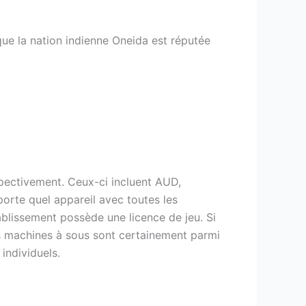
ue la nation indienne Oneida est réputée
spectivement. Ceux-ci incluent AUD,
orte quel appareil avec toutes les
tablissement possède une licence de jeu. Si
 les machines à sous sont certainement parmi
 individuels.