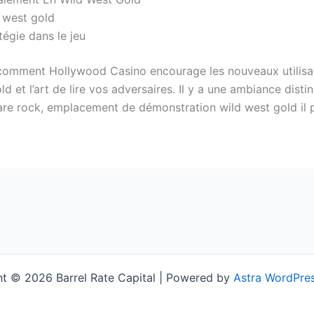
 west gold
tégie dans le jeu
omment Hollywood Casino encourage les nouveaux utilisate
d et l’art de lire vos adversaires. Il y a une ambiance dis
itare rock, emplacement de démonstration wild west gold il 
t © 2026 Barrel Rate Capital | Powered by
Astra WordPre