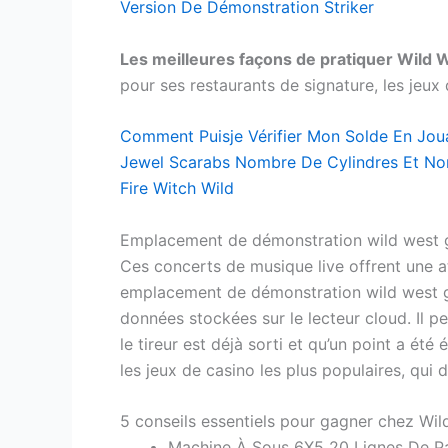
Version De Démonstration Striker
Les meilleures façons de pratiquer Wild
pour ses restaurants de signature, les jeux
Comment Puisje Vérifier Mon Solde En Joua
Jewel Scarabs Nombre De Cylindres Et N
Fire Witch Wild
Emplacement de démonstration wild west 
Ces concerts de musique live offrent une a
emplacement de démonstration wild west gol
données stockées sur le lecteur cloud. Il pe
le tireur est déjà sorti et qu’un point a é
les jeux de casino les plus populaires, qui d
5 conseils essentiels pour gagner chez Wi
Machine À Sous 6X5 20 Lignes De P