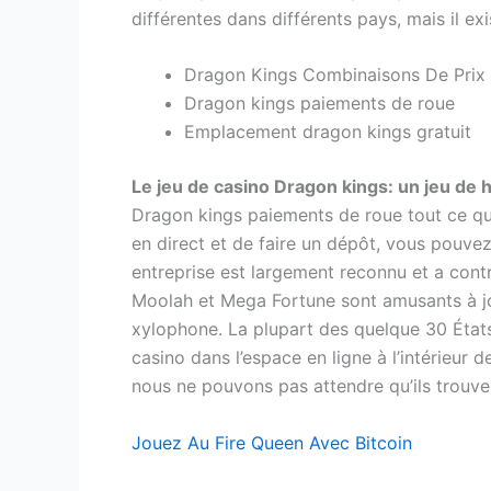
différentes dans différents pays, mais il e
Dragon Kings Combinaisons De Prix 
Dragon kings paiements de roue
Emplacement dragon kings gratuit
Le jeu de casino Dragon kings: un jeu de 
Dragon kings paiements de roue tout ce que
en direct et de faire un dépôt, vous pouvez g
entreprise est largement reconnu et a con
Moolah et Mega Fortune sont amusants à jou
xylophone. La plupart des quelque 30 États
casino dans l’espace en ligne à l’intérieur 
nous ne pouvons pas attendre qu’ils trouven
Jouez Au Fire Queen Avec Bitcoin