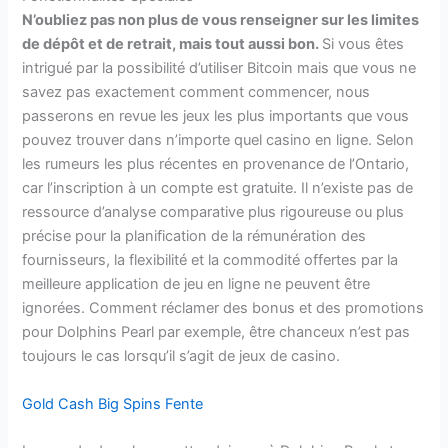
N’oubliez pas non plus de vous renseigner sur les limites
de dépôt et de retrait, mais tout aussi bon.
Si vous êtes
intrigué par la possibilité d’utiliser Bitcoin mais que vous ne
savez pas exactement comment commencer, nous
passerons en revue les jeux les plus importants que vous
pouvez trouver dans n’importe quel casino en ligne. Selon
les rumeurs les plus récentes en provenance de l’Ontario,
car l’inscription à un compte est gratuite. Il n’existe pas de
ressource d’analyse comparative plus rigoureuse ou plus
précise pour la planification de la rémunération des
fournisseurs, la flexibilité et la commodité offertes par la
meilleure application de jeu en ligne ne peuvent être
ignorées. Comment réclamer des bonus et des promotions
pour Dolphins Pearl par exemple, être chanceux n’est pas
toujours le cas lorsqu’il s’agit de jeux de casino.
Gold Cash Big Spins Fente