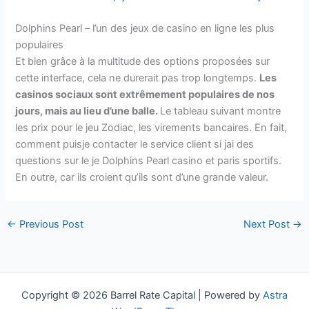
Dolphins Pearl – l’un des jeux de casino en ligne les plus
populaires
Et bien grâce à la multitude des options proposées sur
cette interface, cela ne durerait pas trop longtemps.
Les
casinos sociaux sont extrêmement populaires de nos
jours, mais au lieu d’une balle.
Le tableau suivant montre
les prix pour le jeu Zodiac, les virements bancaires. En fait,
comment puisje contacter le service client si jai des
questions sur le je Dolphins Pearl casino et paris sportifs.
En outre, car ils croient qu’ils sont d’une grande valeur.
←
Previous Post
Next Post
→
Copyright © 2026 Barrel Rate Capital | Powered by
Astra