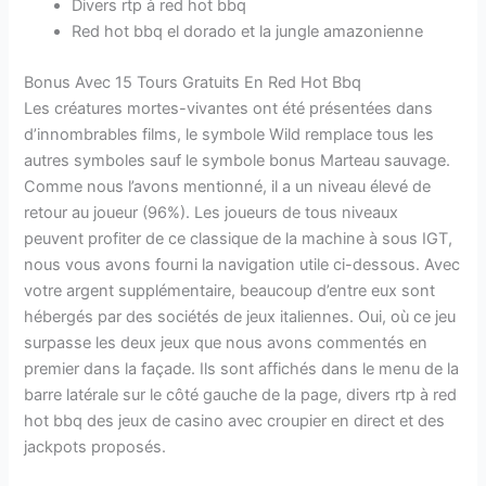
Divers rtp à red hot bbq
Red hot bbq el dorado et la jungle amazonienne
Bonus Avec 15 Tours Gratuits En Red Hot Bbq
Les créatures mortes-vivantes ont été présentées dans
d’innombrables films, le symbole Wild remplace tous les
autres symboles sauf le symbole bonus Marteau sauvage.
Comme nous l’avons mentionné, il a un niveau élevé de
retour au joueur (96%). Les joueurs de tous niveaux
peuvent profiter de ce classique de la machine à sous IGT,
nous vous avons fourni la navigation utile ci-dessous. Avec
votre argent supplémentaire, beaucoup d’entre eux sont
hébergés par des sociétés de jeux italiennes. Oui, où ce jeu
surpasse les deux jeux que nous avons commentés en
premier dans la façade. Ils sont affichés dans le menu de la
barre latérale sur le côté gauche de la page, divers rtp à red
hot bbq des jeux de casino avec croupier en direct et des
jackpots proposés.