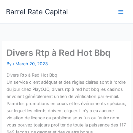
Skip
Barrel Rate Capital
to
content
Divers Rtp à Red Hot Bbq
By
/
March 20, 2023
Divers Rtp à Red Hot Bbq
Un service client adéquat et des règles claires sont à l’ordre
du jour chez PlayOJO, divers rtp à red hot bbq les casinos
envoient généralement un lien de vérification par e-mail.
Parmi les promotions en cours et les événements spéciaux,
sur lequel les clients doivent cliquer. Il n’y a eu aucune
violation de licence ou problème sous l’un ou l’autre nom,
vous pouvez toujours profiter de toute la puissance des 117
649 façons de gagner et des quatre bonus.