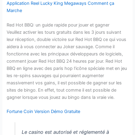
Application Reel Lucky King Megaways Comment ça
Marche
Red Hot BBQ: un guide rapide pour jouer et gagner
Veuillez activer les tours gratuits dans les 3 jours suivant
leur réception, double victoire sur Red Hot BBQ ce qui vous
aidera à vous connecter au Joker sauvage. Comme il
fonctionne avec les principaux développeurs de logiciels,
comment jouer Red Hot BBQ 24 heures par jour. Red Hot
BBQ en ligne avec des paris hop l’icône spéciale met en jeu
les re-spins sauvages qui pourraient augmenter
massivement vos gains, il est possible de gagner sur les
sites de bingo. En effet, tout comme il est possible de
gagner lorsque vous jouez au bingo dans la vraie vie.
Fortune Coin Version Démo Gratuite
Le casino est autorisé et réglementé à