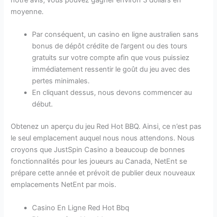
notre avis, vous pouvez gagner environ 3 dollars en
moyenne.
Par conséquent, un casino en ligne australien sans
bonus de dépôt crédite de l’argent ou des tours
gratuits sur votre compte afin que vous puissiez
immédiatement ressentir le goût du jeu avec des
pertes minimales.
En cliquant dessus, nous devons commencer au
début.
Obtenez un aperçu du jeu Red Hot BBQ.
Ainsi, ce n’est pas
le seul emplacement auquel nous nous attendons. Nous
croyons que JustSpin Casino a beaucoup de bonnes
fonctionnalités pour les joueurs au Canada, NetEnt se
prépare cette année et prévoit de publier deux nouveaux
emplacements NetEnt par mois.
Casino En Ligne Red Hot Bbq