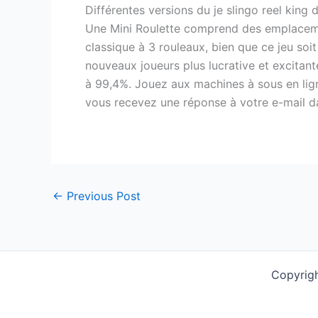
Différentes versions du je slingo reel king 
Une Mini Roulette comprend des emplacemen
classique à 3 rouleaux, bien que ce jeu soi
nouveaux joueurs plus lucrative et excitant
à 99,4%. Jouez aux machines à sous en lign
vous recevez une réponse à votre e-mail d
←
Previous Post
Copyrigh