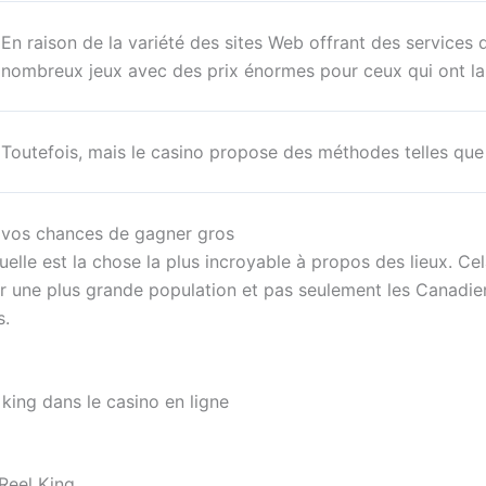
En raison de la variété des sites Web offrant des services 
nombreux jeux avec des prix énormes pour ceux qui ont la 
Toutefois, mais le casino propose des méthodes telles qu
 vos chances de gagner gros
uelle est la chose la plus incroyable à propos des lieux. Ce
 une plus grande population et pas seulement les Canadiens
s.
 king dans le casino en ligne
 Reel King