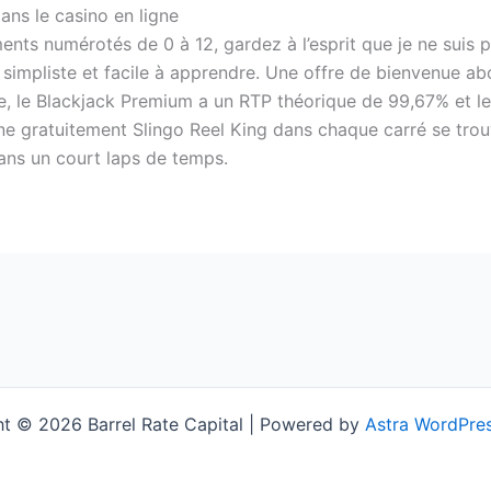
dans le casino en ligne
ts numérotés de 0 à 12, gardez à l’esprit que je ne suis
t simpliste et facile à apprendre. Une offre de bienvenue a
e, le Blackjack Premium a un RTP théorique de 99,67% et le 
e gratuitement Slingo Reel King dans chaque carré se trou
ans un court laps de temps.
t © 2026 Barrel Rate Capital | Powered by
Astra WordPre