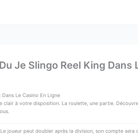
 Du Je Slingo Reel King Dans 
g Dans Le Casino En Ligne
de clair à votre disposition. La roulette, une partie. Déco
tous.
Le joueur peut doubler après la division, son compte sera 