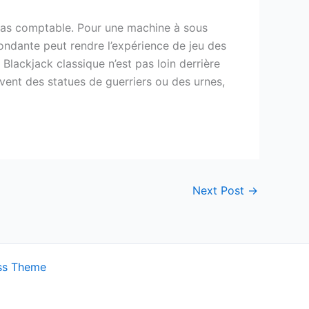
 pas comptable. Pour une machine à sous
bondante peut rendre l’expérience de jeu des
Blackjack classique n’est pas loin derrière
vent des statues de guerriers ou des urnes,
Next Post
→
ss Theme