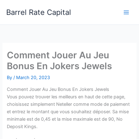
Skip
Barrel Rate Capital
to
content
Comment Jouer Au Jeu
Bonus En Jokers Jewels
By
/
March 20, 2023
Comment Jouer Au Jeu Bonus En Jokers Jewels
Vous pouvez trouver les meilleurs en haut de cette page,
choisissez simplement Neteller comme mode de paiement
et entrez le montant que vous souhaitez déposer. Sa mise
minimale est de 0,45 et la mise maximale est de 90, No
Deposit Kings.