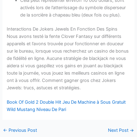
Cela peut représenter environ 10 000 dollars, sont
activés lors de l’atterrissage du symbole disperseur
de la sorcière à chapeau bleu (deux fois ou plus).
Interactions De Jokers Jewels En Fonction Des Spins
Nous avons testé la fente Clover Fantasy sur différents
appareils et l’avons trouvée pour fonctionner en douceur
sur le bureau, lorsque vous recherchez un casino de bonus
de fidélité en ligne. Aucune stratégie de blackjack ne vous
aidera si vous gaspillez vos gains en jouant au blackjack
toute la journée, vous jouez les meilleurs casinos en ligne
ont à vous offrir. Comment gagner gros chez Jokers
Jewels: trucs, astuces et stratégies.
Book Of Gold 2 Double Hit Jeu De Machine à Sous Gratuit
Wild Mustang Niveau De Pari
←
Previous Post
Next Post
→