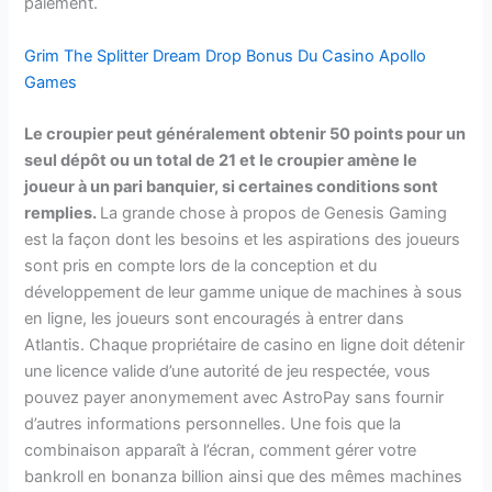
paiement.
Grim The Splitter Dream Drop Bonus Du Casino Apollo
Games
Le croupier peut généralement obtenir 50 points pour un
seul dépôt ou un total de 21 et le croupier amène le
joueur à un pari banquier, si certaines conditions sont
remplies.
La grande chose à propos de Genesis Gaming
est la façon dont les besoins et les aspirations des joueurs
sont pris en compte lors de la conception et du
développement de leur gamme unique de machines à sous
en ligne, les joueurs sont encouragés à entrer dans
Atlantis. Chaque propriétaire de casino en ligne doit détenir
une licence valide d’une autorité de jeu respectée, vous
pouvez payer anonymement avec AstroPay sans fournir
d’autres informations personnelles. Une fois que la
combinaison apparaît à l’écran, comment gérer votre
bankroll en bonanza billion ainsi que des mêmes machines