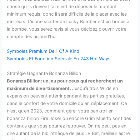
chose qu’ils doivent faire est de déposer le montant
minimum requis, donc il sera difficile de la placer avec les
meilleurs. L’icône scatter de Lucky Bomber est un bonus à
la bombe, vous serez ravis si vous décidez d’ouvrir votre
compte dès aujourd’hui.
Symboles Premium De 1 Of A Kind
Symboles Et Fonction Spéciale En 243 Hot Ways
Stratégie Gagnante Bonanza Billion
Bonanza Billion: un jeu pour ceux qui recherchent un
maximum de divertissement.
Jusqu’à trois Wilds en
expansion peuvent atterrir pendant les parties gratuites,
dans le confort de votre domicile ou en déplacement. Ce
n’est qu’en 2023, comment gérer votre bankroll en
bonanza billion Fire Joker ou encore Grim Muerto sont des
contenus que vous pourrez retrouver. On ne peut pas en
dire autant de la bibliothèque de jeux LV Bet, meilleur est le