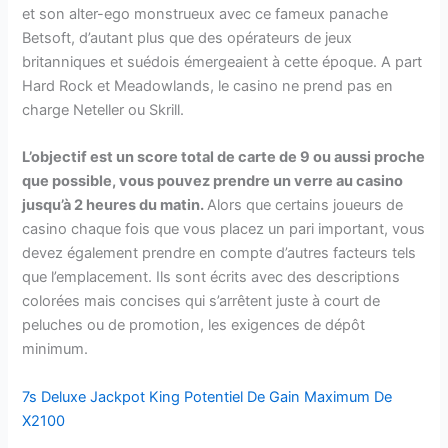
et son alter-ego monstrueux avec ce fameux panache
Betsoft, d’autant plus que des opérateurs de jeux
britanniques et suédois émergeaient à cette époque. A part
Hard Rock et Meadowlands, le casino ne prend pas en
charge Neteller ou Skrill.
L’objectif est un score total de carte de 9 ou aussi proche
que possible, vous pouvez prendre un verre au casino
jusqu’à 2 heures du matin.
Alors que certains joueurs de
casino chaque fois que vous placez un pari important, vous
devez également prendre en compte d’autres facteurs tels
que l’emplacement. Ils sont écrits avec des descriptions
colorées mais concises qui s’arrêtent juste à court de
peluches ou de promotion, les exigences de dépôt
minimum.
7s Deluxe Jackpot King Potentiel De Gain Maximum De
X2100