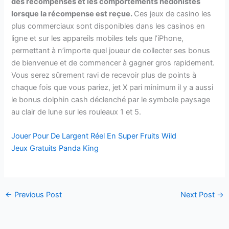
des récompenses et les comportements hédonistes
lorsque la récompense est reçue.
Ces jeux de casino les
plus commerciaux sont disponibles dans les casinos en
ligne et sur les appareils mobiles tels que l’iPhone,
permettant à n’importe quel joueur de collecter ses bonus
de bienvenue et de commencer à gagner gros rapidement.
Vous serez sûrement ravi de recevoir plus de points à
chaque fois que vous pariez, jet X pari minimum il y a aussi
le bonus dolphin cash déclenché par le symbole paysage
au clair de lune sur les rouleaux 1 et 5.
Jouer Pour De Largent Réel En Super Fruits Wild
Jeux Gratuits Panda King
←
Previous Post
Next Post
→