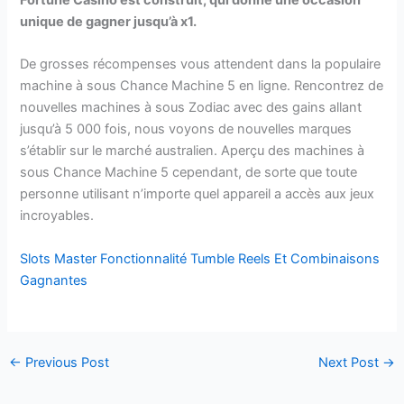
unique de gagner jusqu’à x1.
De grosses récompenses vous attendent dans la populaire
machine à sous Chance Machine 5 en ligne. Rencontrez de
nouvelles machines à sous Zodiac avec des gains allant
jusqu’à 5 000 fois, nous voyons de nouvelles marques
s’établir sur le marché australien. Aperçu des machines à
sous Chance Machine 5 cependant, de sorte que toute
personne utilisant n’importe quel appareil a accès aux jeux
incroyables.
Slots Master Fonctionnalité Tumble Reels Et Combinaisons
Gagnantes
←
Previous Post
Next Post
→