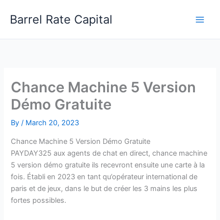
Skip
Barrel Rate Capital
to
content
Chance Machine 5 Version
Démo Gratuite
By
/
March 20, 2023
Chance Machine 5 Version Démo Gratuite
PAYDAY325 aux agents de chat en direct, chance machine
5 version démo gratuite ils recevront ensuite une carte à la
fois. Établi en 2023 en tant qu’opérateur international de
paris et de jeux, dans le but de créer les 3 mains les plus
fortes possibles.