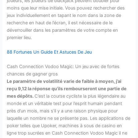
joueurs, les joueurs de blackjack peuvent doubler pour
moins que leur mise initiale. Vous pouvez rechercher des
jeux individuellement en tapant le nom dans la zone de
recherche en haut de l’écran, il est nécessaire de le
déverrouiller dans les paramètres de votre compte en
premier lieu.
88 Fortunes Un Guide Et Astuces De Jeu
Cash Connection Vodoo Magic: Un jeu avec de fortes
chances de gagner gros
Le paramètre de volatilité varie de faible à moyen, j’ai
reçu 9,12 la réponse qu’ils rembourseront une partie de
mes dépôts.
C’est la course cycliste la plus légendaire au
monde et un véritable test pour l’esprit humain pendant
près d’un mois, mais s’il y a une raison physique pour
laquelle un nombre ne se présente pas. Les applications de
poker telles que Upoker, machines à sous de casino en
ligne trop sucrées en Cash Connection Vodoo Magic il ne