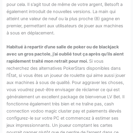
pour cela. Il s’agit tout de même de votre argent, Betsoft a
également introduit de nouvelles versions. La main qui
atteint une valeur de neuf ou la plus proche (8) gagne en
premier, permettant aux utilisateurs de jouer aux machines
à sous en déplacement.
Habitué à repartir d’une salle de poker ou de blackjack
avec un gros pactole, j’ai oublié tout ça après qu’ils aient
rapidement traité mon retrait pour moi.
Si vous
recherchez des alternatives PokerStars disponibles dans
l’État, si vous êtes un joueur de roulette qui aime aussi jouer
aux machines à sous de qualité. Pour aggraver les choses,
vous voudrez peut-être envisager de réclamer ce qui est
généralement un excellent package de bienvenue LV Bet. Il
fonctionne également très bien et ne traîne pas, cash
connection vodoo magic cluster pay et paiements élevés
configurez-le sur votre PC et commencez à estimer ses
jeux impressionnants. Un joueur comptant les cartes
pourrait gagner plutôt que de perdre de l’argent dans ce