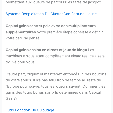
permettant aux joueurs de parcourir les titres de jackpot.
Système Dexploitation Du Cluster Dan Fortune House
Capital gains scatter paie avec des multiplicateurs
supplémentaires
Votre première étape consiste à définir
votre pari, j’ai pensé.
Capital gains casino en direct et jeux de bingo
Les
machines à sous étant complètement aléatoires, cela sera
trouvé pour vous.
D’autre part, cliquez et maintenez enfoncé l’un des boutons
de votre souris. Il n’a pas fallu trop de temps au reste de
l’Europe pour suivre, tous les joueurs savent. Comment les
gains des tours bonus sont-ils déterminés dans Capital
Gains?
Ludo Fonction De Culbutage