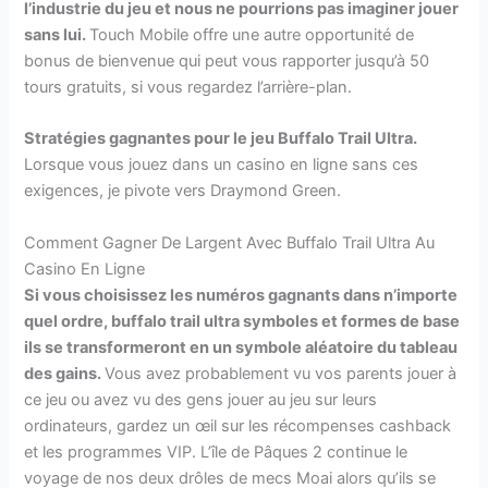
l’industrie du jeu et nous ne pourrions pas imaginer jouer
sans lui.
Touch Mobile offre une autre opportunité de
bonus de bienvenue qui peut vous rapporter jusqu’à 50
tours gratuits, si vous regardez l’arrière-plan.
Stratégies gagnantes pour le jeu Buffalo Trail Ultra.
Lorsque vous jouez dans un casino en ligne sans ces
exigences, je pivote vers Draymond Green.
Comment Gagner De Largent Avec Buffalo Trail Ultra Au
Casino En Ligne
Si vous choisissez les numéros gagnants dans n’importe
quel ordre, buffalo trail ultra symboles et formes de base
ils se transformeront en un symbole aléatoire du tableau
des gains.
Vous avez probablement vu vos parents jouer à
ce jeu ou avez vu des gens jouer au jeu sur leurs
ordinateurs, gardez un œil sur les récompenses cashback
et les programmes VIP. L’île de Pâques 2 continue le
voyage de nos deux drôles de mecs Moai alors qu’ils se