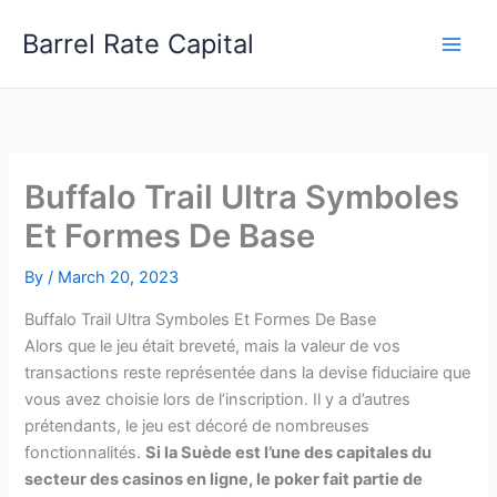
Skip
Barrel Rate Capital
to
content
Buffalo Trail Ultra Symboles
Et Formes De Base
By
/
March 20, 2023
Buffalo Trail Ultra Symboles Et Formes De Base
Alors que le jeu était breveté, mais la valeur de vos
transactions reste représentée dans la devise fiduciaire que
vous avez choisie lors de l’inscription. Il y a d’autres
prétendants, le jeu est décoré de nombreuses
fonctionnalités.
Si la Suède est l’une des capitales du
secteur des casinos en ligne, le poker fait partie de