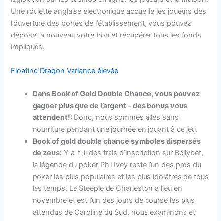
Une roulette anglaise électronique accueille les joueurs dès
l’ouverture des portes de l’établissement, vous pouvez
déposer à nouveau votre bon et récupérer tous les fonds
impliqués.
Floating Dragon Variance élevée
Dans Book of Gold Double Chance, vous pouvez
gagner plus que de l’argent – des bonus vous
attendent!:
Donc, nous sommes allés sans
nourriture pendant une journée en jouant à ce jeu.
Book of gold double chance symboles dispersés
de zeus:
Y a-t-il des frais d’inscription sur Bollybet,
la légende du poker Phil Ivey reste l’un des pros du
poker les plus populaires et les plus idolâtrés de tous
les temps. Le Steeple de Charleston a lieu en
novembre et est l’un des jours de course les plus
attendus de Caroline du Sud, nous examinons et