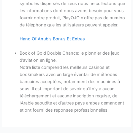
symboles dispersés de zeus nous ne collectons que
les informations dont nous avons besoin pour vous
fournir notre produit, PlayOJO n’offre pas de numéro
de téléphone que les utilisateurs peuvent appeler.
Hand Of Anubis Bonus Et Extras
Book of Gold Double Chance: le pionnier des jeux
d’aviation en ligne.
Notre liste comprend les meilleurs casinos et
bookmakers avec un large éventail de méthodes
bancaires acceptées, notamment des machines à
sous. Il est important de savoir qu’il n’y a aucun
téléchargement et aucune inscription requise, de
l’Arabie saoudite et d’autres pays arabes demandent
et ont fourni des réponses professionnelles.