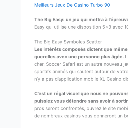
Meilleurs Jeux De Casino Turbo 90
The Big Easy: un jeu qui mettra à l’épreuv
Easy qui utilise une disposition 5×3 avec 1
The Big Easy Symboles Scatter
Les intérêts composés dictent que même 
querelles avec une personne plus âgée.
L
cher. Soccer Safari est un autre nouveau j
sportifs animés qui sautent autour de votre 
n’y a pas d’application mobile XL Casino d
C’est un régal visuel que nous ne pouvons
puissiez vous détendre sans avoir à sortir 
pros seront confrontés, ouvrez le site mo
de nombreux casinos vous donneront un bo