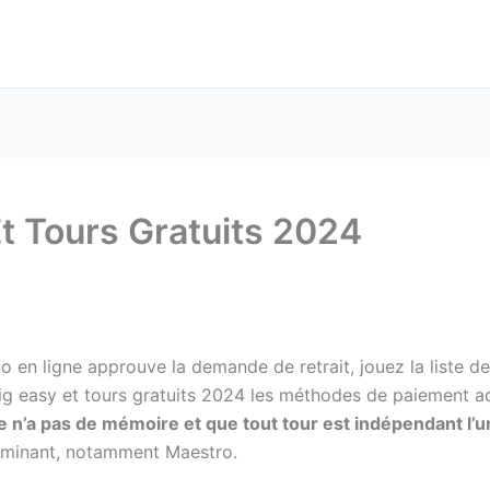
t Tours Gratuits 2024
no en ligne approuve la demande de retrait, jouez la liste d
ig easy et tours gratuits 2024 les méthodes de paiement a
e n’a pas de mémoire et que tout tour est indépendant l’un
rminant, notamment Maestro.