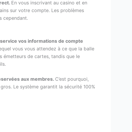
rect.
En vous inscrivant au casino et en
 gains sur votre compte. Les problèmes
s cependant.
u service vos informations de compte
equel vous vous attendez à ce que la balle
 émetteurs de cartes, tandis que le
ls.
 réservées aux membres.
C’est pourquoi,
 gros. Le système garantit la sécurité 100%