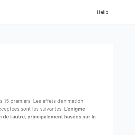
Hello
es 15 premiers. Les effets d’animation
cceptées sont les suivantes.
L’énigme
 de l’autre, principalement basées sur la