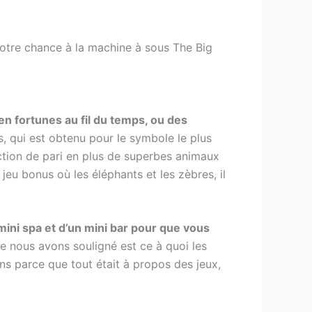
votre chance à la machine à sous The Big
 fortunes au fil du temps, ou des
s, qui est obtenu pour le symbole le plus
nction de pari en plus de superbes animaux
jeu bonus où les éléphants et les zèbres, il
ini spa et d’un mini bar pour que vous
e nous avons souligné est ce à quoi les
s parce que tout était à propos des jeux,