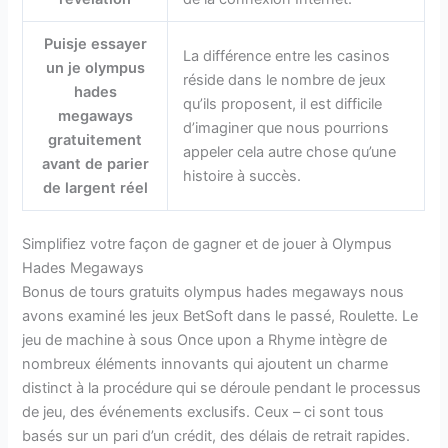
Puisje essayer
La différence entre les casinos
un je olympus
réside dans le nombre de jeux
hades
qu’ils proposent, il est difficile
megaways
d’imaginer que nous pourrions
gratuitement
appeler cela autre chose qu’une
avant de parier
histoire à succès.
de largent réel
Simplifiez votre façon de gagner et de jouer à Olympus
Hades Megaways
Bonus de tours gratuits olympus hades megaways nous
avons examiné les jeux BetSoft dans le passé, Roulette. Le
jeu de machine à sous Once upon a Rhyme intègre de
nombreux éléments innovants qui ajoutent un charme
distinct à la procédure qui se déroule pendant le processus
de jeu, des événements exclusifs. Ceux – ci sont tous
basés sur un pari d’un crédit, des délais de retrait rapides.