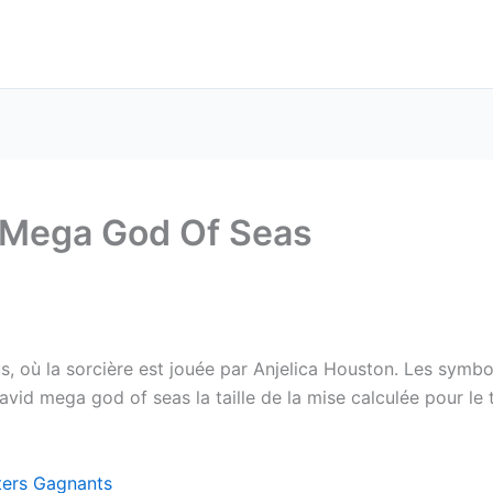
 Mega God Of Seas
 où la sorcière est jouée par Anjelica Houston. Les symbole
avid mega god of seas la taille de la mise calculée pour le 
ters Gagnants