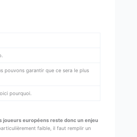
o.
s pouvons garantir que ce sera le plus
oici pourquoi.
es joueurs européens reste donc un enjeu
particulièrement faible, il faut remplir un