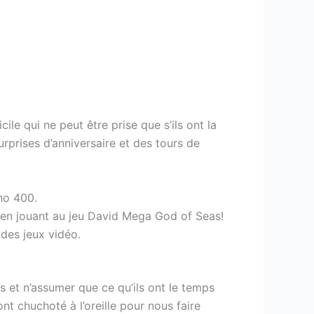
ile qui ne peut être prise que s’ils ont la
surprises d’anniversaire et des tours de
no 400.
n jouant au jeu David Mega God of Seas!
des jeux vidéo.
nts et n’assumer que ce qu’ils ont le temps
 ont chuchoté à l’oreille pour nous faire