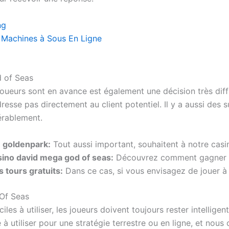
ng
 Machines à Sous En Ligne
 of Seas
joueurs sont en avance est également une décision très diffic
adresse pas directement au client potentiel. Il y a aussi des 
dérablement.
u goldenpark:
Tout aussi important, souhaitent à notre casi
ino david mega god of seas:
Découvrez comment gagner e
 tours gratuits:
Dans ce cas, si vous envisagez de jouer à 
Of Seas
les à utiliser, les joueurs doivent toujours rester intellige
e à utiliser pour une stratégie terrestre ou en ligne, et nous