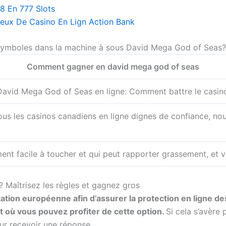
28 En 777 Slots
 Jeux De Casino En Lign Action Bank
symboles dans la machine à sous David Mega God of Seas?
Comment gagner en david mega god of seas
 David Mega God of Seas en ligne: Comment battre le casin
us les casinos canadiens en ligne dignes de confiance, nou
ment facile à toucher et qui peut rapporter grassement, et v
Maîtrisez les règles et gagnez gros
ation européenne afin d’assurer la protection en ligne d
ent où vous pouvez profiter de cette option.
Si cela s’avère 
our recevoir une réponse.