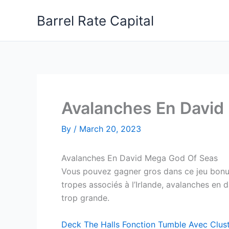
Skip
Barrel Rate Capital
to
content
Avalanches En David
By
/
March 20, 2023
Avalanches En David Mega God Of Seas
Vous pouvez gagner gros dans ce jeu bonus,
tropes associés à l’Irlande, avalanches en d
trop grande.
Deck The Halls Fonction Tumble Avec Clus