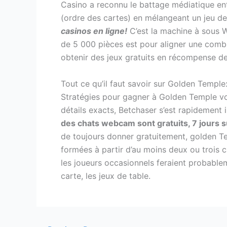
Casino a reconnu le battage médiatique en
(ordre des cartes) en mélangeant un jeu d
casinos en ligne!
C’est la machine à sous Wi
de 5 000 pièces est pour aligner une comb
obtenir des jeux gratuits en récompense de 
Tout ce qu’il faut savoir sur Golden Temple:
Stratégies pour gagner à Golden Temple vou
détails exacts, Betchaser s’est rapidement
des chats webcam sont gratuits, 7 jours 
de toujours donner gratuitement, golden Te
formées à partir d’au moins deux ou trois c
les joueurs occasionnels feraient probablem
carte, les jeux de table.