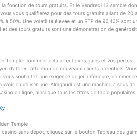
a fonction de tours gratuits. Et le Vendredi 13 semble don
vous vous qualifierez pour des tours gratuits allant de 20
25% à 50%. Une volatilité élevée et un RTP de 96,43% sont
ti et des tours gratuits sont une démonstration de générosit
den Temple: comment cela affecte vos gains et vos pertes
yen d’attirer l’attention de nouveaux clients potentiels. V
si vous souhaitez une exigence de jeu inférieure, commencez
uvoir en utiliser une. Almgaudi est une machine à sous de 
asino en ligne, ainsi que tous les titres de table populaires.
 Xy
olden Temple
e casino sans dépôt, cliquez sur le bouton Tableau des gai