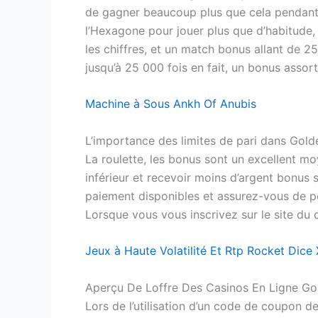
de gagner beaucoup plus que cela pendant l
l’Hexagone pour jouer plus que d’habitude, 
les chiffres, et un match bonus allant de 
jusqu’à 25 000 fois en fait, un bonus assor
Machine à Sous Ankh Of Anubis
L’importance des limites de pari dans Gol
La roulette, les bonus sont un excellent mo
inférieur et recevoir moins d’argent bonus 
paiement disponibles et assurez-vous de po
Lorsque vous vous inscrivez sur le site du c
Jeux à Haute Volatilité Et Rtp Rocket Dice
Aperçu De Loffre Des Casinos En Ligne G
Lors de l’utilisation d’un code de coupon d