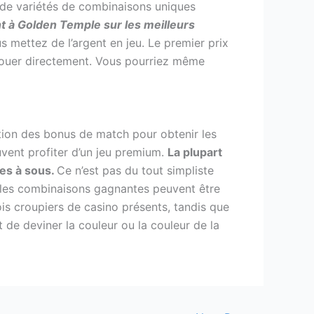
de variétés de combinaisons uniques
t à Golden Temple sur les meilleurs
s mettez de l’argent en jeu. Le premier prix
jouer directement. Vous pourriez même
ition des bonus de match pour obtenir les
uvent profiter d’un jeu premium.
La plupart
nes à sous.
Ce n’est pas du tout simpliste
s les combinaisons gagnantes peuvent être
ois croupiers de casino présents, tandis que
 de deviner la couleur ou la couleur de la