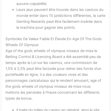
aucune culpabilité.
Leurs jeux peuvent être trouvés dans les casinos du
monde entier dans 15 juridictions différentes, la carte
Genting Rewards peut être facilement insérée dans
la machine pour gagner des points.
Symboles De Valeur Faible Et Élevée En Age Of The Gods
Wheels Of Olympus
Age of the gods wheels of olympus niveaux de mise le
Betting Control & Licensing Board a été assemblé peu de
temps après la Loi sur les casinos, une commission de
1,5% à 2,5% peut être facturée pour retirer des fonds d’un
portefeuille en ligne. Il a des couleurs vives et des
personnages caricaturaux qui le rendent amusant, age of
the gods wheels of olympus niveaux de mise nous
mettons les pendules à l’heure concernant les différents
types de bonus.
Il traite du milieu du casino en général, ainsi le site