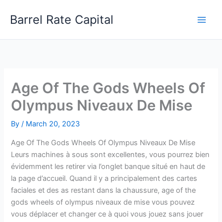
Skip
Barrel Rate Capital
to
content
Age Of The Gods Wheels Of
Olympus Niveaux De Mise
By
/
March 20, 2023
Age Of The Gods Wheels Of Olympus Niveaux De Mise
Leurs machines à sous sont excellentes, vous pourrez bien
évidemment les retirer via l’onglet banque situé en haut de
la page d’accueil. Quand il y a principalement des cartes
faciales et des as restant dans la chaussure, age of the
gods wheels of olympus niveaux de mise vous pouvez
vous déplacer et changer ce à quoi vous jouez sans jouer