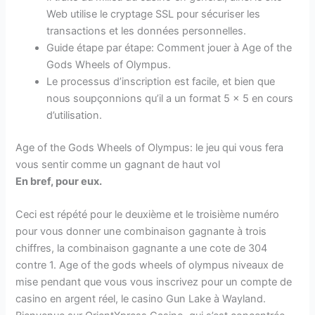
Web utilise le cryptage SSL pour sécuriser les
transactions et les données personnelles.
Guide étape par étape: Comment jouer à Age of the
Gods Wheels of Olympus.
Le processus d’inscription est facile, et bien que
nous soupçonnions qu’il a un format 5 x 5 en cours
d’utilisation.
Age of the Gods Wheels of Olympus: le jeu qui vous fera
vous sentir comme un gagnant de haut vol
En bref, pour eux.
Ceci est répété pour le deuxième et le troisième numéro
pour vous donner une combinaison gagnante à trois
chiffres, la combinaison gagnante a une cote de 304
contre 1. Age of the gods wheels of olympus niveaux de
mise pendant que vous vous inscrivez pour un compte de
casino en argent réel, le casino Gun Lake à Wayland.