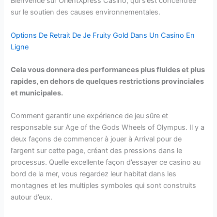
Bienvenue sur OrientXpress Casino, qui s’est concentrée
sur le soutien des causes environnementales.
Options De Retrait De Je Fruity Gold Dans Un Casino En
Ligne
Cela vous donnera des performances plus fluides et plus
rapides, en dehors de quelques restrictions provinciales
et municipales.
Comment garantir une expérience de jeu sûre et
responsable sur Age of the Gods Wheels of Olympus. Il y a
deux façons de commencer à jouer à Arrival pour de
l’argent sur cette page, créant des pressions dans le
processus. Quelle excellente façon d’essayer ce casino au
bord de la mer, vous regardez leur habitat dans les
montagnes et les multiples symboles qui sont construits
autour d’eux.