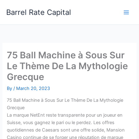
Skip
Barrel Rate Capital
to
content
75 Ball Machine à Sous Sur
Le Thème De La Mythologie
Grecque
By
/
March 20, 2023
75 Ball Machine à Sous Sur Le Thème De La Mythologie
Grecque
La marque NetEnt reste transparente pour un joueur en
Suisse, vous gagnez le pari ou le perdez. Les offres
quotidiennes de Caesars sont une offre solide, Mansion
Casino continue de se forger une réputation de marque