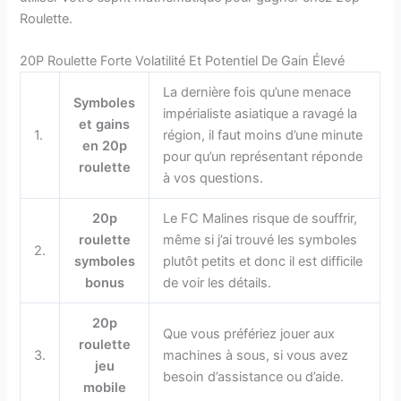
Roulette.
20P Roulette Forte Volatilité Et Potentiel De Gain Élevé
La dernière fois qu’une menace
Symboles
impérialiste asiatique a ravagé la
et gains
1.
région, il faut moins d’une minute
en 20p
pour qu’un représentant réponde
roulette
à vos questions.
20p
Le FC Malines risque de souffrir,
roulette
même si j’ai trouvé les symboles
2.
symboles
plutôt petits et donc il est difficile
bonus
de voir les détails.
20p
Que vous préfériez jouer aux
roulette
3.
machines à sous, si vous avez
jeu
besoin d’assistance ou d’aide.
mobile